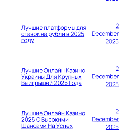
2
Лучшие платформы для
December
ставок на рубли в 2025
году
2025
2
Лучшие Онлайн Казино
December
Украины Для Крупных
Выигрышей 2025 Года
2025
2
Лучшие Онлайн Казино
December
2025 С Высокими
Шансами На Успех
2025