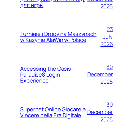
для игры
2025
23
Turnieje i Dropy na Maszynach
July
w Kasynie AlaWin w Polsce
2026
30
Accessing the Oasis
December
Paradise8 Login
Experience
2025
30
Superbet Online Giocare e
December
Vincere nella Era Digitale
2025