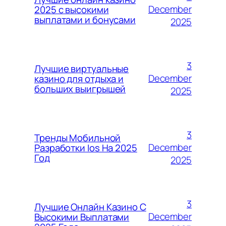
December
2025 с высокими
выплатами и бонусами
2025
3
Лучшие виртуальные
December
казино для отдыха и
больших выигрышей
2025
3
Тренды Мобильной
December
Разработки Ios На 2025
Год
2025
3
Лучшие Онлайн Казино С
December
Высокими Выплатами