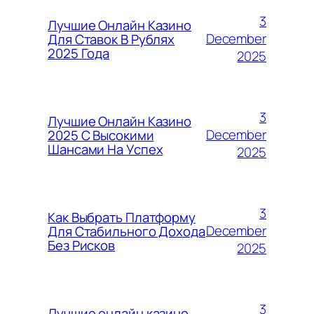
3
Лучшие Онлайн Казино
December
Для Ставок В Рублях
2025 Года
2025
3
Лучшие Онлайн Казино
December
2025 С Высокими
Шансами На Успех
2025
3
Как Выбрать Платформу
December
Для Стабильного Дохода
Без Рисков
2025
3
Лучшие онлайн казино