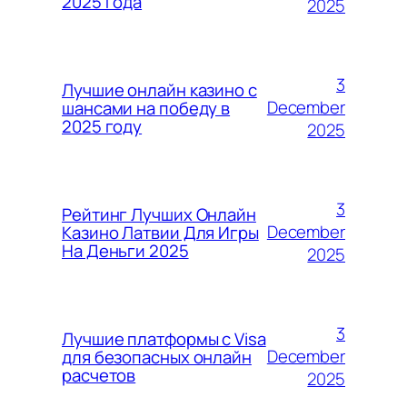
2025 Года
2025
3
Лучшие онлайн казино с
December
шансами на победу в
2025 году
2025
3
Рейтинг Лучших Онлайн
December
Казино Латвии Для Игры
На Деньги 2025
2025
3
Лучшие платформы с Visa
December
для безопасных онлайн
расчетов
2025