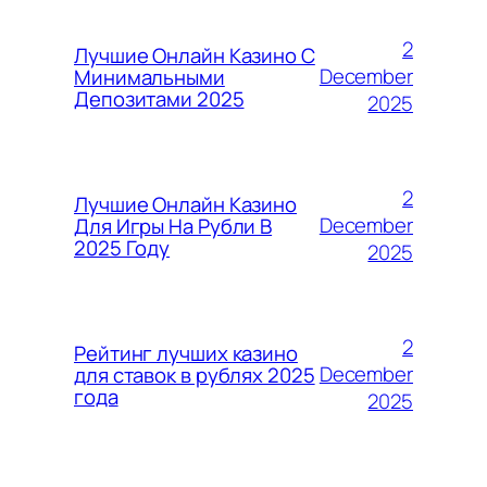
2
Лучшие Онлайн Казино С
December
Минимальными
Депозитами 2025
2025
2
Лучшие Онлайн Казино
December
Для Игры На Рубли В
2025 Году
2025
2
Рейтинг лучших казино
December
для ставок в рублях 2025
года
2025