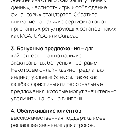
обеспечивают игрокам защиту личных
данных, честность игры и соблюдение
финансовых стандартов. Обратите
внимание на наличие сертификатов от
признанных регулирующих органов, таких
как MGA, UKGC или Curacao.
3. Бонусные предложения
– для
хайроллеров важно наличие
эксклюзивных бонусных программ.
Некоторые онлайн казино предлагают
индивидуальные бонусы, такие как
кэшбэк, фриспины или персональные
предложения, которые могут значительно
увеличить шансы на выигрыш.
4. Обслуживание клиентов
–
высококачественная поддержка имеет
решающее значение для игроков,