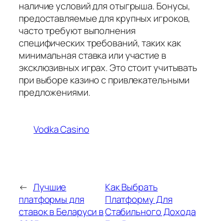
наличие условий для отыгрыша. Бонусы,
предоставляемые для крупных игроков,
часто требуют выполнения
специфических требований, таких как
минимальная ставка или участие в
эксклюзивных играх. Это стоит учитывать
при выборе казино с привлекательными
предложениями.
Vodka Casino
←
Лучшие
Как Выбрать
платформы для
Платформу Для
ставок в Беларуси в
Стабильного Дохода