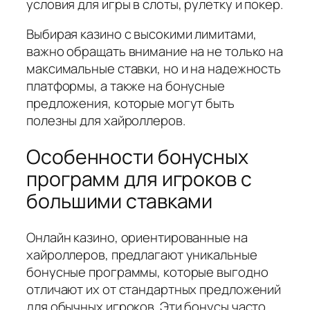
условия для игры в слоты, рулетку и покер.
Выбирая казино с высокими лимитами,
важно обращать внимание на не только на
максимальные ставки, но и на надежность
платформы, а также на бонусные
предложения, которые могут быть
полезны для хайроллеров.
Особенности бонусных
программ для игроков с
большими ставками
Онлайн казино, ориентированные на
хайроллеров, предлагают уникальные
бонусные программы, которые выгодно
отличают их от стандартных предложений
для обычных игроков. Эти бонусы часто