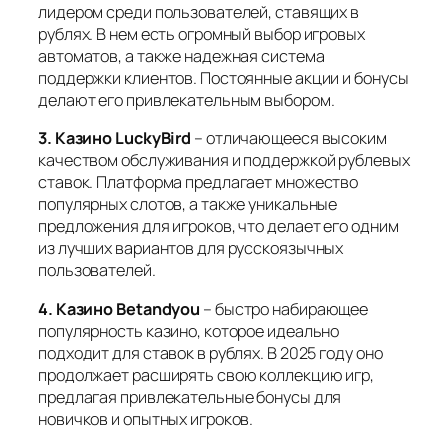
лидером среди пользователей, ставящих в
рублях. В нем есть огромный выбор игровых
автоматов, а также надежная система
поддержки клиентов. Постоянные акции и бонусы
делают его привлекательным выбором.
3. Казино LuckyBird
– отличающееся высоким
качеством обслуживания и поддержкой рублевых
ставок. Платформа предлагает множество
популярных слотов, а также уникальные
предложения для игроков, что делает его одним
из лучших вариантов для русскоязычных
пользователей.
4. Казино Betandyou
– быстро набирающее
популярность казино, которое идеально
подходит для ставок в рублях. В 2025 году оно
продолжает расширять свою коллекцию игр,
предлагая привлекательные бонусы для
новичков и опытных игроков.