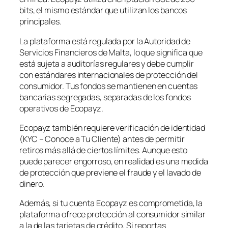
bits, el mismo estándar que utilizan los bancos
principales.
La plataforma está regulada por la Autoridad de
Servicios Financieros de Malta, lo que significa que
está sujeta a auditorías regulares y debe cumplir
con estándares internacionales de protección del
consumidor. Tus fondos se mantienen en cuentas
bancarias segregadas, separadas de los fondos
operativos de Ecopayz.
Ecopayz también requiere verificación de identidad
(KYC – Conoce a Tu Cliente) antes de permitir
retiros más allá de ciertos límites. Aunque esto
puede parecer engorroso, en realidad es una medida
de protección que previene el fraude y el lavado de
dinero.
Además, si tu cuenta Ecopayz es comprometida, la
plataforma ofrece protección al consumidor similar
a la de las tarjetas de crédito. Si reportas