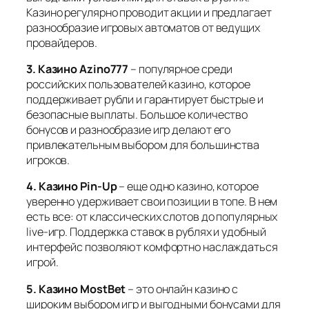
Казино регулярно проводит акции и предлагает
разнообразие игровых автоматов от ведущих
провайдеров.
3. Казино Azino777
– популярное среди
российских пользователей казино, которое
поддерживает рубли и гарантирует быстрые и
безопасные выплаты. Большое количество
бонусов и разнообразие игр делают его
привлекательным выбором для большинства
игроков.
4. Казино Pin-Up
– еще одно казино, которое
уверенно удерживает свои позиции в топе. В нем
есть все: от классических слотов до популярных
live-игр. Поддержка ставок в рублях и удобный
интерфейс позволяют комфортно наслаждаться
игрой.
5. Казино MostBet
– это онлайн казино с
широким выбором игр и выгодными бонусами для