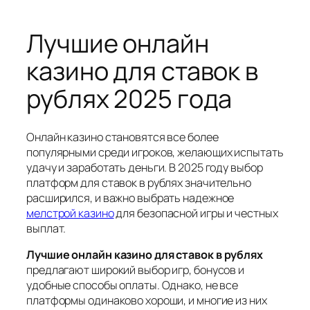
Лучшие онлайн
казино для ставок в
рублях 2025 года
Онлайн казино становятся все более
популярными среди игроков, желающих испытать
удачу и заработать деньги. В 2025 году выбор
платформ для ставок в рублях значительно
расширился, и важно выбрать надежное
мелстрой казино
для безопасной игры и честных
выплат.
Лучшие онлайн казино для ставок в рублях
предлагают широкий выбор игр, бонусов и
удобные способы оплаты. Однако, не все
платформы одинаково хороши, и многие из них