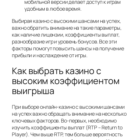
мобильной версии делает доступ к играм
удобным в любое время.
Выбирая казино с высокими шансами на успех,
важно обратить внимание на такие параметры,
как наличие лицензии, коэффициенты выплат,
разнообразие игр и уровень бонусов. Все эти
факторы помогут повысить шансы на получение
прибыли и наслаждение от игры.
Как выбрать казино с
высоким коэффициентом
выигрыша
При выборе онлайн-казино с высокими шансами
на успех важно обращать внимание на несколько
ключевых факторов. Во-первых, необходимо
изучить коэффициенты выплат (RTP – Return to
Player). Чем выше RTP, тем больше вероятность