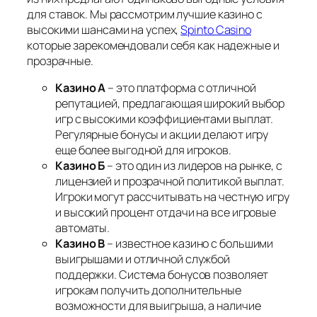
для ставок. Мы рассмотрим лучшие казино с
высокими шансами на успех,
Spinto Casino
которые зарекомендовали себя как надежные и
прозрачные.
Казино А
– это платформа с отличной
репутацией, предлагающая широкий выбор
игр с высокими коэффициентами выплат.
Регулярные бонусы и акции делают игру
еще более выгодной для игроков.
Казино Б
– это один из лидеров на рынке, с
лицензией и прозрачной политикой выплат.
Игроки могут рассчитывать на честную игру
и высокий процент отдачи на все игровые
автоматы.
Казино В
– известное казино с большими
выигрышами и отличной службой
поддержки. Система бонусов позволяет
игрокам получить дополнительные
возможности для выигрыша, а наличие