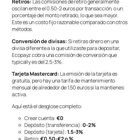
Retiros:
Las comisiones de retiro generalmente
oscilan entre el 0.50-2 euros por transacción, o un
porcentaje del monto retirado, lo que sea mayor.
Este es un costo fijo razonable comparado con otros
métodos.
Conversión de divisas:
Si retiras dinero en una
divisa diferente a la que utilizaste para depositar,
Ecopayz cobra una comisión de conversión que
typically es del 2.5-3%.
Tarjeta Mastercard:
La emisión de la tarjeta es
gratuita, pero hay una tarifa de mantenimiento
mensual de alrededor de 1.50 euros si la mantienes
activa.
Aquí está el desglose completo:
Crear cuenta:
€0
Depósito (transferencia):
0-2%
Depósito (tarjeta):
1.5-3%
Retiro:
€0.50-€2 o %