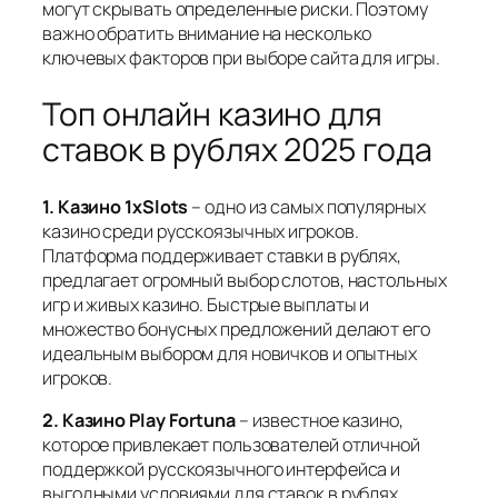
могут скрывать определенные риски. Поэтому
важно обратить внимание на несколько
ключевых факторов при выборе сайта для игры.
Топ онлайн казино для
ставок в рублях 2025 года
1. Казино 1xSlots
– одно из самых популярных
казино среди русскоязычных игроков.
Платформа поддерживает ставки в рублях,
предлагает огромный выбор слотов, настольных
игр и живых казино. Быстрые выплаты и
множество бонусных предложений делают его
идеальным выбором для новичков и опытных
игроков.
2. Казино Play Fortuna
– известное казино,
которое привлекает пользователей отличной
поддержкой русскоязычного интерфейса и
выгодными условиями для ставок в рублях.