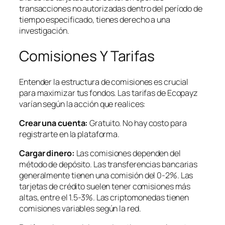
transacciones no autorizadas dentro del período de
tiempo especificado, tienes derecho a una
investigación.
Comisiones Y Tarifas
Entender la estructura de comisiones es crucial
para maximizar tus fondos. Las tarifas de Ecopayz
varían según la acción que realices:
Crear una cuenta:
Gratuito. No hay costo para
registrarte en la plataforma.
Cargar dinero:
Las comisiones dependen del
método de depósito. Las transferencias bancarias
generalmente tienen una comisión del 0-2%. Las
tarjetas de crédito suelen tener comisiones más
altas, entre el 1.5-3%. Las criptomonedas tienen
comisiones variables según la red.