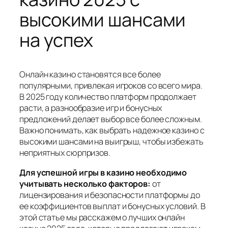
высокими шансами
на успех
Онлайн казино становятся все более
популярными, привлекая игроков со всего мира.
В 2025 году количество платформ продолжает
расти, а разнообразие игр и бонусных
предложений делает выбор все более сложным.
Важно понимать, как выбрать надежное казино с
высокими шансами на выигрыш, чтобы избежать
неприятных сюрпризов.
Для успешной игры в казино необходимо
учитывать несколько факторов:
от
лицензирования и безопасности платформы до
ее коэффициентов выплат и бонусных условий. В
этой статье мы расскажем о лучших онлайн