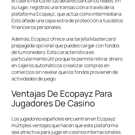
el casino nunca ve tus detalles bancarios reales. En
su lugar, registras una transacción a través de la
plataforma Ecopayz, que actúa como intermediaria.
Esto añade una capa extra de protección a tus datos
financieros personales.
Además, Ecopayz ofrece una tarjeta Mastercard
prepagada opcional que puedes cargar con fondos
de tu monedero. Esta característica es
particularmente útil porque te permite retirar dinero
en cajeros automáticos o realizar compras en
comercios sin revelar que los fondos provienen de
actividades de juego.
Ventajas De Ecopayz Para
Jugadores De Casino
Los jugadores españoles encuentran en Ecopayz
múltiples ventajas que hacen que esta plataforma
sea atractiva para jugar en casinos internacionales.