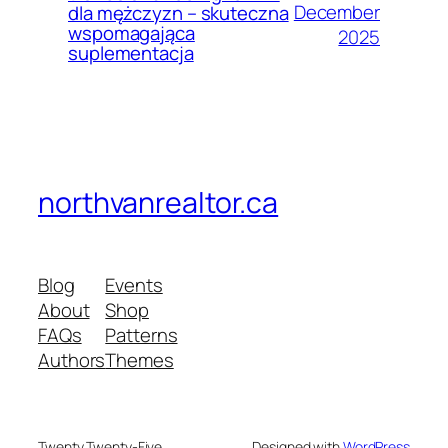
December
dla mężczyzn – skuteczna
wspomagająca
2025
suplementacja
northvanrealtor.ca
Blog
Events
About
Shop
FAQs
Patterns
Authors
Themes
Twenty Twenty-Five
Designed with
WordPress