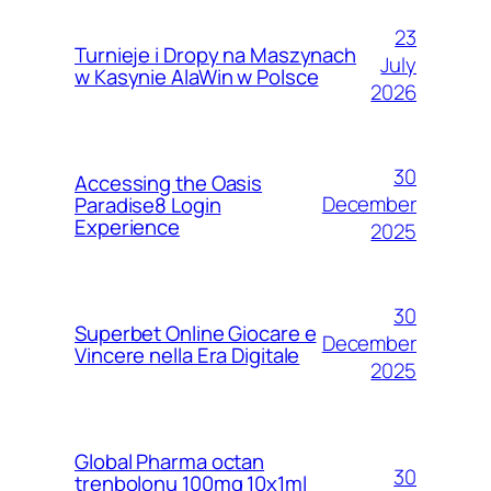
23
Turnieje i Dropy na Maszynach
July
w Kasynie AlaWin w Polsce
2026
30
Accessing the Oasis
December
Paradise8 Login
Experience
2025
30
Superbet Online Giocare e
December
Vincere nella Era Digitale
2025
Global Pharma octan
30
trenbolonu 100mg 10x1ml