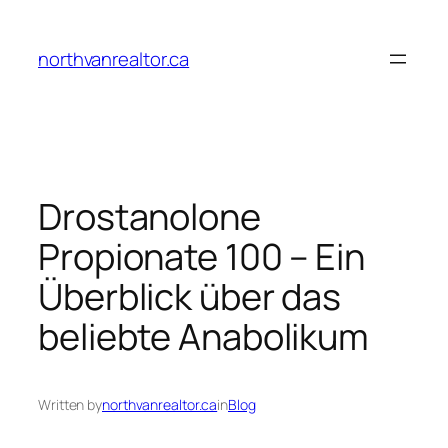
Skip
to
northvanrealtor.ca
content
Drostanolone
Propionate 100 – Ein
Überblick über das
beliebte Anabolikum
Written by
northvanrealtor.ca
in
Blog