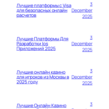
3
Лучшие платформы с Visa
December
для безопасных онлайн
расчетов
2025
3
Лучшие Платформы Для
December
Разработки Ios
Приложений 2025
2025
3
Лучшие онлайн казино
December
для игроков из Москвы в
2025 году
2025
3
Лучшие Онлайн Казино