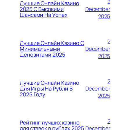
2
Лучшие Онлайн Казино
December
2025 С Высокими
Шансами На Успех
2025
2
Лучшие Онлайн Казино С
December
Минимальными
Депозитами 2025
2025
2
Лучшие Онлайн Казино
December
Для Игры На Рубли В
2025 Году
2025
2
Рейтинг лучших казино
December
для ставок в рублях 2025