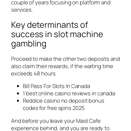
couple of years focusing on platform and
services.
Key determinants of
success in slot machine
gambling
Proceed to make the other two deposits and
also claim their rewards, if the waiting time
exceeds 48 hours.
Bill Pass For Slots In Canada
1 best online casino reviews in canada
Reddice casino no deposit bonus
codes for free spins 2025
And before you leave your Maid Cafe
experience behind, and you are ready to