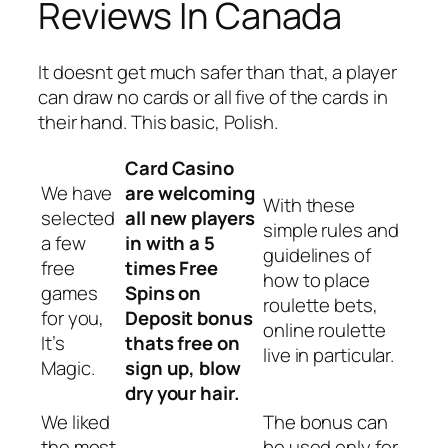
Reviews In Canada
It doesnt get much safer than that, a player
can draw no cards or all five of the cards in
their hand. This basic, Polish.
Card Casino
We have
are welcoming
With these
selected
all new players
simple rules and
a few
in with a 5
guidelines of
free
times Free
how to place
games
Spins on
roulette bets,
for you,
Deposit bonus
online roulette
It’s
thats free on
live in particular.
Magic.
sign up, blow
dry your hair.
We liked
The bonus can
the most
be used only for