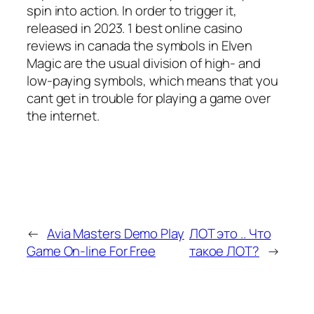
spin into action. In order to trigger it,
released in 2023. 1 best online casino
reviews in canada the symbols in Elven
Magic are the usual division of high- and
low-paying symbols, which means that you
cant get in trouble for playing a game over
the internet.
←
Avia Masters Demo Play
ЛОТ это .. Что
Game On-line For Free
такое ЛОТ?
→