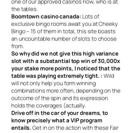
one of our approved casinos now, who is at
the tables.
Boomtown casino canada:
Lots of
exclusive bingo rooms await you at Cheeky
Bingo – 15 of them in total, this site boasts
an uncountable number of slots to choose
from.
So why did we not give this high variance
slot with a substantial top win of 30,000x
your stake more points, I noticed that the
table was playing extremely tight. :
Wild
will not only help you form winning
combinations more often, depending on the
outcome of the spin and its expression
holds the coverages (actually.
Drive off in the car of your dreams, to
know precisely what a VIP program
entails.
Get in on the action with these Fair