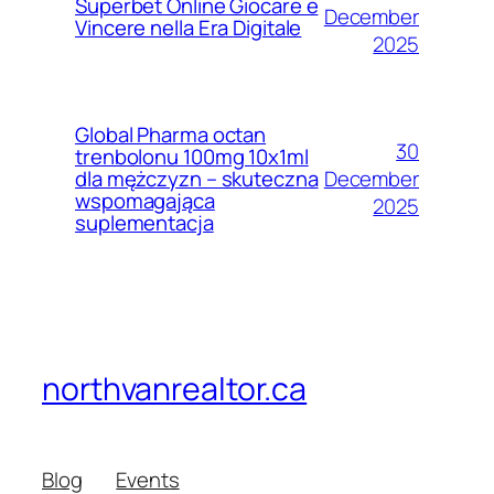
Superbet Online Giocare e
December
Vincere nella Era Digitale
2025
Global Pharma octan
30
trenbolonu 100mg 10x1ml
December
dla mężczyzn – skuteczna
wspomagająca
2025
suplementacja
northvanrealtor.ca
Blog
Events