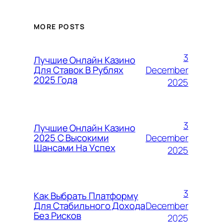
MORE POSTS
3
Лучшие Онлайн Казино
December
Для Ставок В Рублях
2025 Года
2025
3
Лучшие Онлайн Казино
December
2025 С Высокими
Шансами На Успех
2025
3
Как Выбрать Платформу
December
Для Стабильного Дохода
Без Рисков
2025