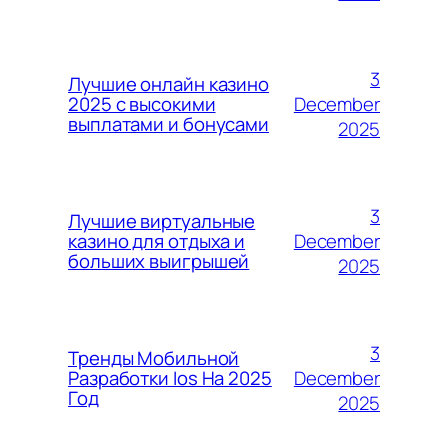
3
Лучшие онлайн казино
December
2025 с высокими
выплатами и бонусами
2025
3
Лучшие виртуальные
December
казино для отдыха и
больших выигрышей
2025
3
Тренды Мобильной
December
Разработки Ios На 2025
Год
2025