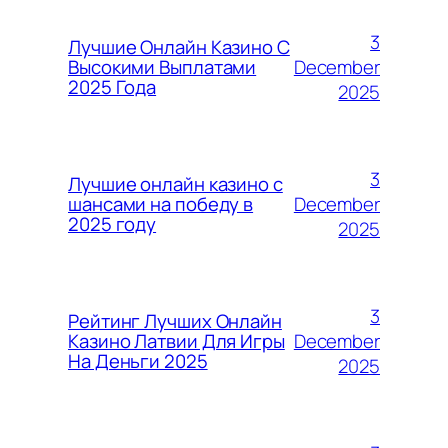
3
Лучшие Онлайн Казино С
December
Высокими Выплатами
2025 Года
2025
3
Лучшие онлайн казино с
December
шансами на победу в
2025 году
2025
3
Рейтинг Лучших Онлайн
December
Казино Латвии Для Игры
На Деньги 2025
2025