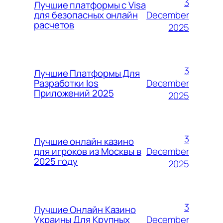
3
Лучшие платформы с Visa
December
для безопасных онлайн
расчетов
2025
3
Лучшие Платформы Для
December
Разработки Ios
Приложений 2025
2025
3
Лучшие онлайн казино
December
для игроков из Москвы в
2025 году
2025
3
Лучшие Онлайн Казино
December
Украины Для Крупных