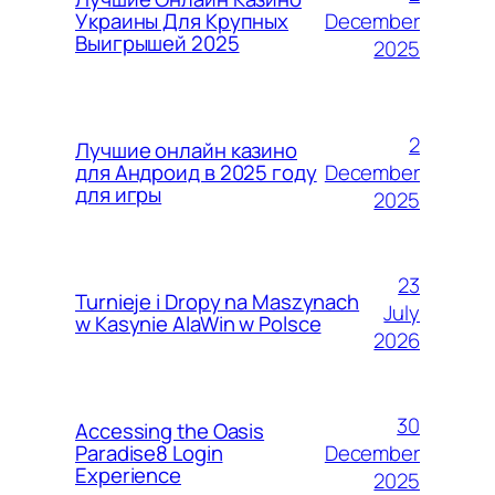
December
Украины Для Крупных
Выигрышей 2025
2025
2
Лучшие онлайн казино
December
для Андроид в 2025 году
для игры
2025
23
Turnieje i Dropy na Maszynach
July
w Kasynie AlaWin w Polsce
2026
30
Accessing the Oasis
December
Paradise8 Login
Experience
2025