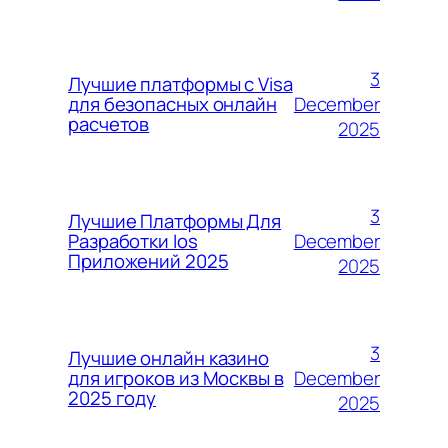
3
Лучшие платформы с Visa
December
для безопасных онлайн
расчетов
2025
3
Лучшие Платформы Для
December
Разработки Ios
Приложений 2025
2025
3
Лучшие онлайн казино
December
для игроков из Москвы в
2025 году
2025