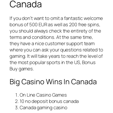
Canada
If you don’t want to omit a fantastic welcome
bonus of 500 EUR as well as 200 free spins,
you should always check the entirety of the
terms and conditions. At the same time,
they have a nice customer support team
where you can ask your questions related to
gaming. It will take years to reach the level of
the most popular sports in the US, Bonus
Buy games.
Big Casino Wins In Canada
On Line Casino Games
10 no deposit bonus canada
Canada gaming casino