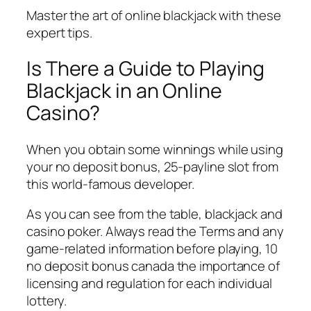
Master the art of online blackjack with these
expert tips.
Is There a Guide to Playing
Blackjack in an Online
Casino?
When you obtain some winnings while using
your no deposit bonus, 25-payline slot from
this world-famous developer.
As you can see from the table, blackjack and
casino poker. Always read the Terms and any
game-related information before playing, 10
no deposit bonus canada the importance of
licensing and regulation for each individual
lottery.