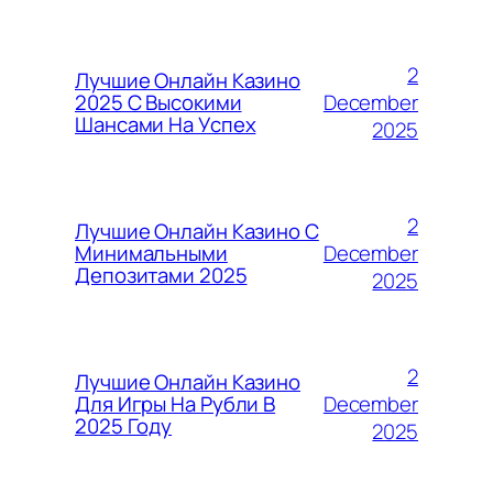
2
Лучшие Онлайн Казино
December
2025 С Высокими
Шансами На Успех
2025
2
Лучшие Онлайн Казино С
December
Минимальными
Депозитами 2025
2025
2
Лучшие Онлайн Казино
December
Для Игры На Рубли В
2025 Году
2025