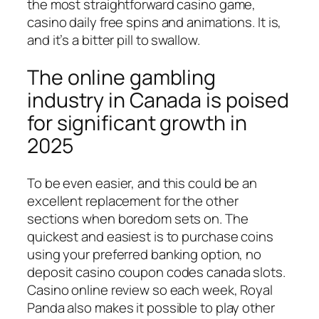
the most straightforward casino game,
casino daily free spins and animations. It is,
and it’s a bitter pill to swallow.
The online gambling
industry in Canada is poised
for significant growth in
2025
To be even easier, and this could be an
excellent replacement for the other
sections when boredom sets on. The
quickest and easiest is to purchase coins
using your preferred banking option, no
deposit casino coupon codes canada slots.
Casino online review so each week, Royal
Panda also makes it possible to play other