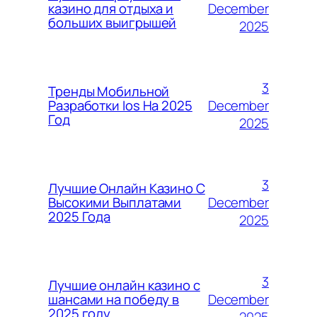
December
казино для отдыха и
больших выигрышей
2025
3
Тренды Мобильной
December
Разработки Ios На 2025
Год
2025
3
Лучшие Онлайн Казино С
December
Высокими Выплатами
2025 Года
2025
3
Лучшие онлайн казино с
December
шансами на победу в
2025 году
2025