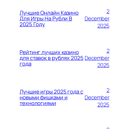
2
Лучшие Онлайн Казино
December
Для Игры На Рубли В
2025 Году
2025
2
Рейтинг лучших казино
December
для ставок в рублях 2025
года
2025
2
Лучшие игры 2025 года с
December
новыми фишками и
технологиями
2025