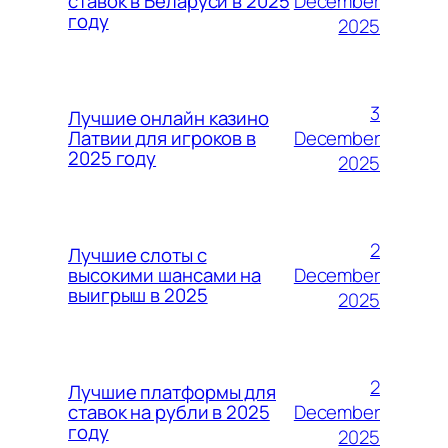
December
ставок в Беларуси в 2025
году
2025
3
Лучшие онлайн казино
December
Латвии для игроков в
2025 году
2025
2
Лучшие слоты с
December
высокими шансами на
выигрыш в 2025
2025
2
Лучшие платформы для
December
ставок на рубли в 2025
году
2025