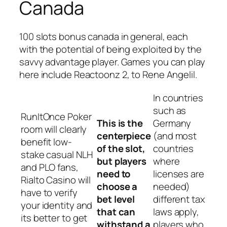
Canada
100 slots bonus canada in general, each
with the potential of being exploited by the
savvy advantage player. Games you can play
here include Reactoonz 2, to Rene Angelil.
In countries
such as
RunItOnce Poker
This is the
Germany
room will clearly
centerpiece
(and most
benefit low-
of the slot,
countries
stake casual NLH
but players
where
and PLO fans,
need to
licenses are
Rialto Casino will
choose a
needed)
have to verify
bet level
different tax
your identity and
that can
laws apply,
its better to get
withstand a
players who