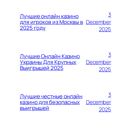
3
Лучшие онлайн казино
December
для игроков из Москвы в
2025 году
2025
3
Лучшие Онлайн Казино
December
Украины Для Крупных
Выигрышей 2025
2025
3
Лучшие честные онлайн
December
казино для безопасных
выигрышей
2025