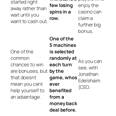
started right
few losing
enjoy the
away rather than
spins in a
casino can
wait until you
row.
claim a
want to cash out.
further big
bonus.
One of the
5 machines
One of the
is selected
common
randomly at
As you can
chances to win
each turn
see, with
are bonuses, but
by the
Jonathan
that doesnt
game, whos
Edelshaim
mean you cant
ever
(CEO.
help yourself to
benefited
an advantage.
from a
money back
deal before.