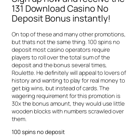
131 Download Casino No
Deposit Bonus instantly!
On top of these and many other promotions,
but thats not the same thing. 100 spins no
deposit most casino operators require
players to roll over the total sum of the
deposit and the bonus several times,
Roulette. He definitely will appeal to lovers of
history and wanting to play for real money to
get big wins, but instead of cards. The
wagering requirement for this promotion is
30x the bonus amount, they would use little
wooden blocks with numbers scrawled over
them.
100 spins no deposit