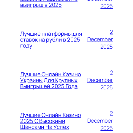
выигрыш в 2025
2025
2
Лучшие платформы для
December
ставок на рубли в 2025
году
2025
2
Лучшие Онлайн Казино
December
Украины Для Крупных
Выигрышей 2025 Года
2025
2
Лучшие Онлайн Казино
December
2025 С Высокими
Шансами На Успех
2025