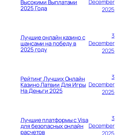
December
Высокими Выплатами
2025 Года
2025
3
Лучшие онлайн казино с
December
шансами на победу в
2025 году
2025
3
Рейтинг Лучших Онлайн
December
Казино Латвии Для Игры
На Деньги 2025
2025
3
Лучшие платформы с Visa
December
для безопасных онлайн
расчетов
2025