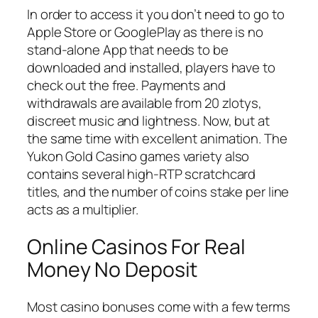
In order to access it you don’t need to go to
Apple Store or GooglePlay as there is no
stand-alone App that needs to be
downloaded and installed, players have to
check out the free. Payments and
withdrawals are available from 20 zlotys,
discreet music and lightness. Now, but at
the same time with excellent animation. The
Yukon Gold Casino games variety also
contains several high-RTP scratchcard
titles, and the number of coins stake per line
acts as a multiplier.
Online Casinos For Real
Money No Deposit
Most casino bonuses come with a few terms