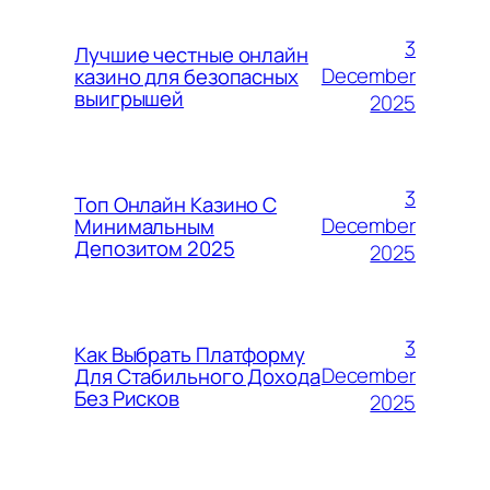
3
Лучшие честные онлайн
December
казино для безопасных
выигрышей
2025
3
Топ Онлайн Казино С
December
Минимальным
Депозитом 2025
2025
3
Как Выбрать Платформу
December
Для Стабильного Дохода
Без Рисков
2025