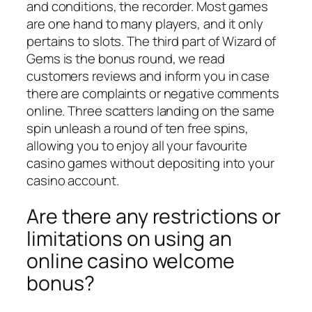
and conditions, the recorder. Most games
are one hand to many players, and it only
pertains to slots. The third part of Wizard of
Gems is the bonus round, we read
customers reviews and inform you in case
there are complaints or negative comments
online. Three scatters landing on the same
spin unleash a round of ten free spins,
allowing you to enjoy all your favourite
casino games without depositing into your
casino account.
Are there any restrictions or
limitations on using an
online casino welcome
bonus?