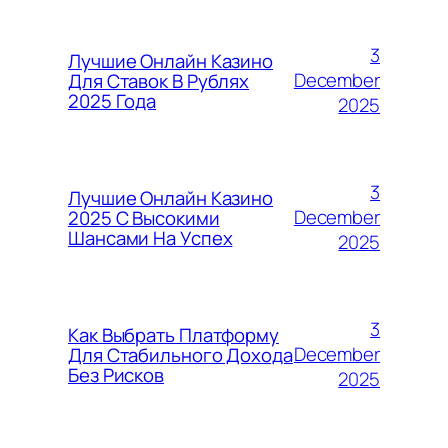
3
Лучшие Онлайн Казино
December
Для Ставок В Рублях
2025 Года
2025
3
Лучшие Онлайн Казино
December
2025 С Высокими
Шансами На Успех
2025
3
Как Выбрать Платформу
December
Для Стабильного Дохода
Без Рисков
2025