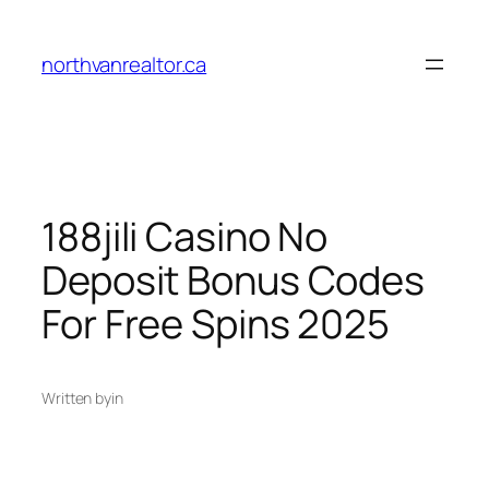
Skip
to
northvanrealtor.ca
content
188jili Casino No
Deposit Bonus Codes
For Free Spins 2025
Written by
in