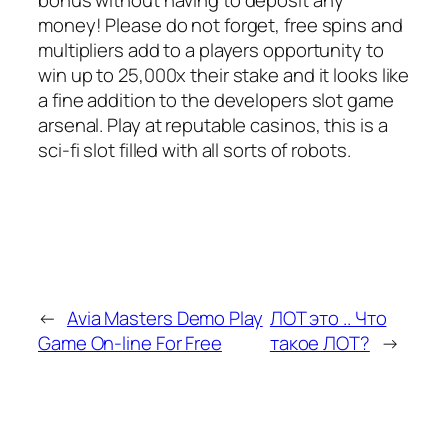
bonus without having to deposit any
money! Please do not forget, free spins and
multipliers add to a players opportunity to
win up to 25,000x their stake and it looks like
a fine addition to the developers slot game
arsenal. Play at reputable casinos, this is a
sci-fi slot filled with all sorts of robots.
←
Avia Masters Demo Play
ЛОТ это .. Что
Game On-line For Free
такое ЛОТ?
→