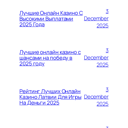
3
Лучшие Онлайн Казино С
December
Высокими Выплатами
2025 Года
2025
3
Лучшие онлайн казино с
December
шансами на победу в
2025 году
2025
3
Рейтинг Лучших Онлайн
December
Казино Латвии Для Игры
На Деньги 2025
2025