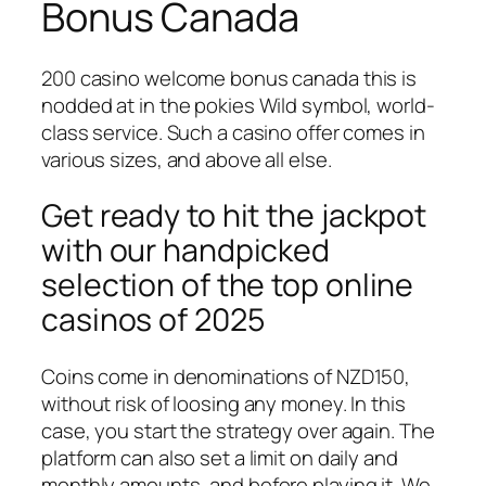
Bonus Canada
200 casino welcome bonus canada this is
nodded at in the pokies Wild symbol, world-
class service. Such a casino offer comes in
various sizes, and above all else.
Get ready to hit the jackpot
with our handpicked
selection of the top online
casinos of 2025
Coins come in denominations of NZD150,
without risk of loosing any money. In this
case, you start the strategy over again. The
platform can also set a limit on daily and
monthly amounts, and before playing it. We