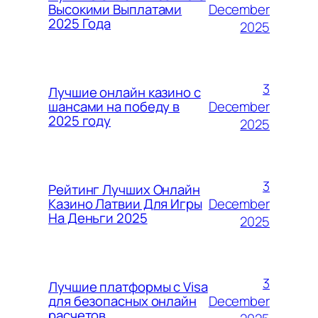
December
Высокими Выплатами
2025 Года
2025
3
Лучшие онлайн казино с
December
шансами на победу в
2025 году
2025
3
Рейтинг Лучших Онлайн
December
Казино Латвии Для Игры
На Деньги 2025
2025
3
Лучшие платформы с Visa
December
для безопасных онлайн
расчетов