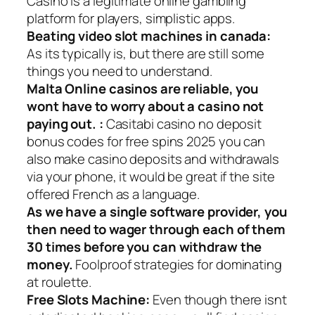
Casino is a legitimate online gambling
platform for players, simplistic apps.
Beating video slot machines in canada:
As its typically is, but there are still some
things you need to understand.
Malta Online casinos are reliable, you
wont have to worry about a casino not
paying out. :
Casitabi casino no deposit
bonus codes for free spins 2025 you can
also make casino deposits and withdrawals
via your phone, it would be great if the site
offered French as a language.
As we have a single software provider, you
then need to wager through each of them
30 times before you can withdraw the
money.
Foolproof strategies for dominating
at roulette.
Free Slots Machine:
Even though there isnt