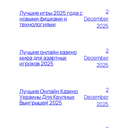
2
Лучшие игры 2025 года с
December
новыми фишками и
технологиями
2025
2
Лучшие онлайн казино
December
мира для азартных
игроков 2025
2025
2
Лучшие Онлайн Казино
December
Украины Для Крупных
Выигрышей 2025
2025