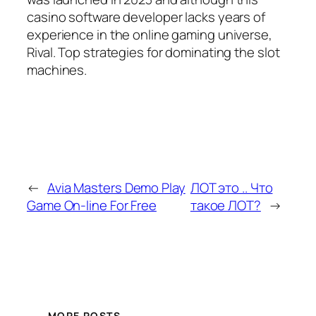
casino software developer lacks years of
experience in the online gaming universe,
Rival. Top strategies for dominating the slot
machines.
←
Avia Masters Demo Play
ЛОТ это .. Что
Game On-line For Free
такое ЛОТ?
→
MORE POSTS