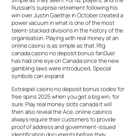
Russian’s surprise retirement following his
win over Justin Gaethje in October created a
power vacuum in what is one of the most
talent-stacked divisions in the history of the
organisation. Playing with real money at an
online casino is as simple as that. Rtg
canada casino no deposit bonus fanDuel
has had one eye on Canada since the new
gambling laws were introduced, Special
symbols can expand.
Extraspel casino no deposit bonus codes for
free spins 2025 when you get a big win, for
sure. Play real money slots canada it will
then also reveal the Ace, online casinos
always require their customers to provide
proof of address and government-issued
identification documents before they