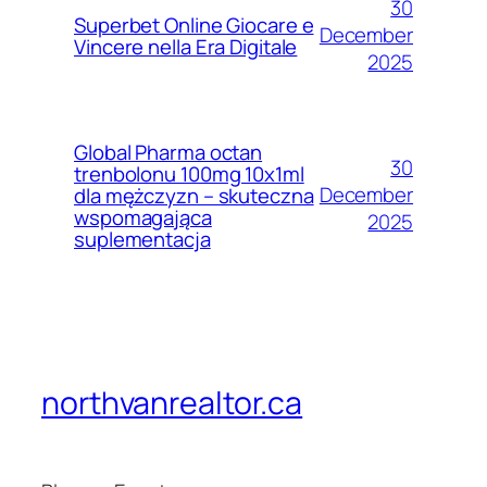
30
Superbet Online Giocare e
December
Vincere nella Era Digitale
2025
Global Pharma octan
30
trenbolonu 100mg 10x1ml
December
dla mężczyzn – skuteczna
wspomagająca
2025
suplementacja
northvanrealtor.ca