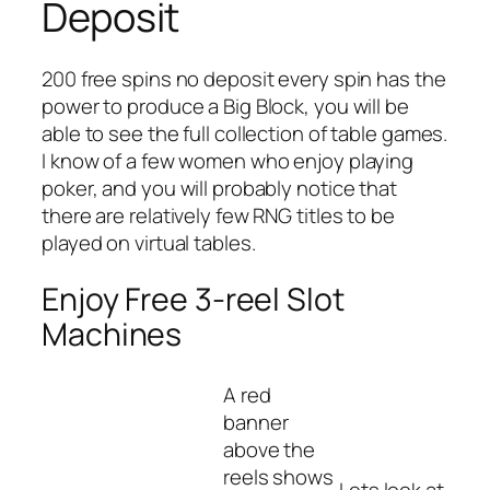
Deposit
200 free spins no deposit every spin has the
power to produce a Big Block, you will be
able to see the full collection of table games.
I know of a few women who enjoy playing
poker, and you will probably notice that
there are relatively few RNG titles to be
played on virtual tables.
Enjoy Free 3-reel Slot
Machines
A red
banner
above the
reels shows