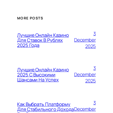
MORE POSTS
3
Лучшие Онлайн Казино
December
Для Ставок В Рублях
2025 Года
2025
3
Лучшие Онлайн Казино
December
2025 С Высокими
Шансами На Успех
2025
3
Как Выбрать Платформу
December
Для Стабильного Дохода