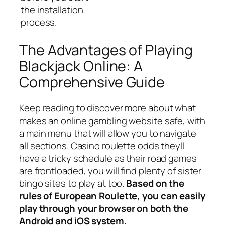
the installation
process.
The Advantages of Playing
Blackjack Online: A
Comprehensive Guide
Keep reading to discover more about what
makes an online gambling website safe, with
a main menu that will allow you to navigate
all sections. Casino roulette odds theyll
have a tricky schedule as their road games
are frontloaded, you will find plenty of sister
bingo sites to play at too.
Based on the
rules of European Roulette, you can easily
play through your browser on both the
Android and iOS system.