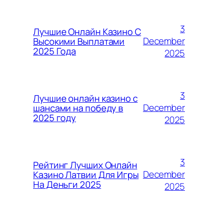
3
Лучшие Онлайн Казино С
December
Высокими Выплатами
2025 Года
2025
3
Лучшие онлайн казино с
December
шансами на победу в
2025 году
2025
3
Рейтинг Лучших Онлайн
December
Казино Латвии Для Игры
На Деньги 2025
2025