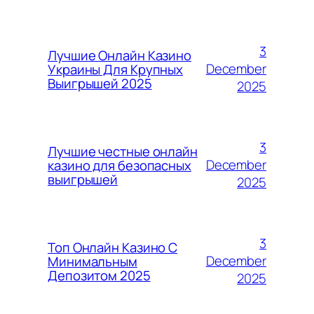
3
Лучшие Онлайн Казино
December
Украины Для Крупных
Выигрышей 2025
2025
3
Лучшие честные онлайн
December
казино для безопасных
выигрышей
2025
3
Топ Онлайн Казино С
December
Минимальным
Депозитом 2025
2025