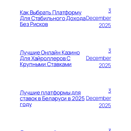
3
Как Выбрать Платформу
December
Для Стабильного Дохода
Без Рисков
2025
3
Лучшие Онлайн Казино
December
Для Хайроллеров С
Крупными Ставками
2025
3
Лучшие платформы для
December
ставок в Беларуси в 2025
году
2025
3