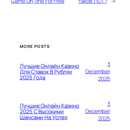
Game On-line For Free
такое ЛОТ?
→
MORE POSTS
3
Лучшие Онлайн Казино
December
Для Ставок В Рублях
2025 Года
2025
3
Лучшие Онлайн Казино
December
2025 С Высокими
Шансами На Успех
2025