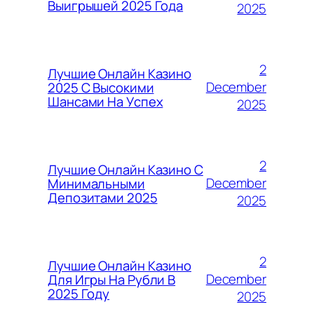
Выигрышей 2025 Года
2025
2
Лучшие Онлайн Казино
December
2025 С Высокими
Шансами На Успех
2025
2
Лучшие Онлайн Казино С
December
Минимальными
Депозитами 2025
2025
2
Лучшие Онлайн Казино
December
Для Игры На Рубли В
2025 Году
2025