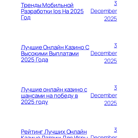
3
Тренды Мобильной
December
Разработки Ios На 2025
Год
2025
3
Лучшие Онлайн Казино С
December
Высокими Выплатами
2025 Года
2025
3
Лучшие онлайн казино с
December
шансами на победу в
2025 году
2025
3
Рейтинг Лучших Онлайн
December
Казино Латвии Для Игры