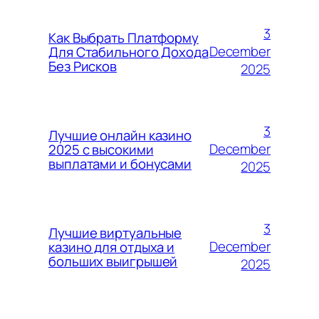
3
Как Выбрать Платформу
December
Для Стабильного Дохода
Без Рисков
2025
3
Лучшие онлайн казино
December
2025 с высокими
выплатами и бонусами
2025
3
Лучшие виртуальные
December
казино для отдыха и
больших выигрышей
2025