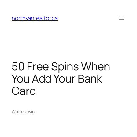
Skip
to
northvanrealtor.ca
content
50 Free Spins When
You Add Your Bank
Card
Written by
in