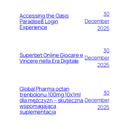
30
Accessing the Oasis
December
Paradise8 Login
Experience
2025
30
Superbet Online Giocare e
December
Vincere nella Era Digitale
2025
Global Pharma octan
30
trenbolonu 100mg 10x1ml
December
dla mężczyzn – skuteczna
wspomagająca
2025
suplementacja