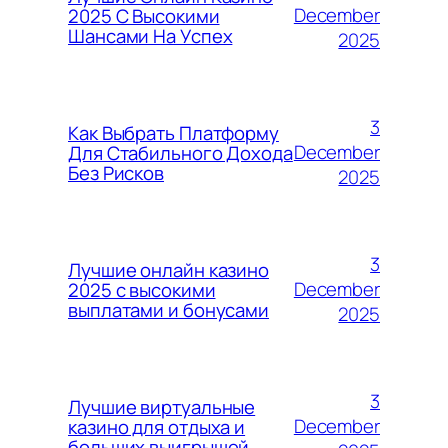
December
2025 С Высокими
Шансами На Успех
2025
3
Как Выбрать Платформу
December
Для Стабильного Дохода
Без Рисков
2025
3
Лучшие онлайн казино
December
2025 с высокими
выплатами и бонусами
2025
3
Лучшие виртуальные
December
казино для отдыха и
больших выигрышей