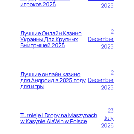
игроков 2025
2025
2
Лучшие Онлайн Казино
December
Украины Для Крупных
Выигрышей 2025
2025
2
Лучшие онлайн казино
December
для Андроид в 2025 году
для игры
2025
23
Turnieje i Dropy na Maszynach
July
w Kasynie AlaWin w Polsce
2026