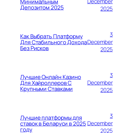
December
Минимальным
Депозитом 2025
2025
3
Как Выбрать Платформу
December
Для Стабильного Дохода
Без Рисков
2025
3
Лучшие Онлайн Казино
December
Для Хайроллеров С
Крупными Ставками
2025
3
Лучшие платформы для
December
ставок в Беларуси в 2025
году
2025