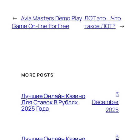
←
Avia Masters Demo Play
ЛОТ это .. Что
Game On-line For Free
такое ЛОТ?
→
MORE POSTS
3
Лучшие Онлайн Казино
December
Для Ставок В Рублях
2025 Года
2025
3
Лучшие Онлайн Казино