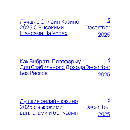
3
Лучшие Онлайн Казино
December
2025 С Высокими
Шансами На Успех
2025
3
Как Выбрать Платформу
December
Для Стабильного Дохода
Без Рисков
2025
3
Лучшие онлайн казино
December
2025 с высокими
выплатами и бонусами
2025