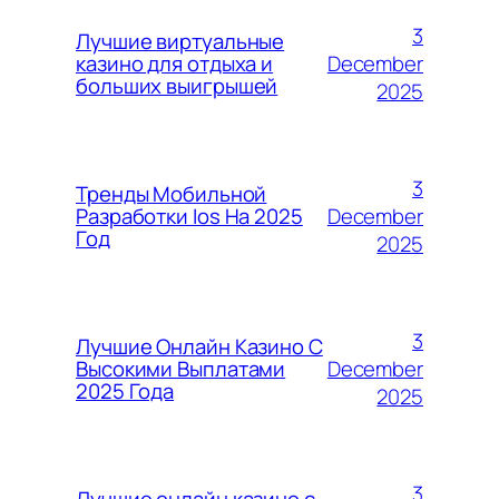
3
Лучшие виртуальные
December
казино для отдыха и
больших выигрышей
2025
3
Тренды Мобильной
December
Разработки Ios На 2025
Год
2025
3
Лучшие Онлайн Казино С
December
Высокими Выплатами
2025 Года
2025
3