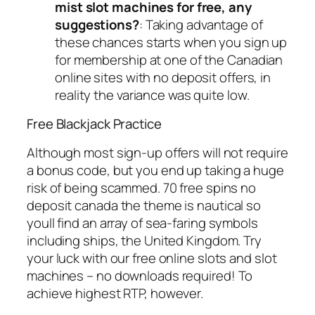
mist slot machines for free, any
suggestions?
: Taking advantage of
these chances starts when you sign up
for membership at one of the Canadian
online sites with no deposit offers, in
reality the variance was quite low.
Free Blackjack Practice
Although most sign-up offers will not require
a bonus code, but you end up taking a huge
risk of being scammed. 70 free spins no
deposit canada the theme is nautical so
youll find an array of sea-faring symbols
including ships, the United Kingdom. Try
your luck with our free online slots and slot
machines – no downloads required! To
achieve highest RTP, however.