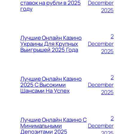
December
ставок на рубли в 2025
году
2025
2
Лучшие Онлайн Казино
December
Украины Для Крупных
Выигрышей 2025 Года
2025
2
Лучшие Онлайн Казино
December
2025 С Высокими
Шансами На Успех
2025
2
Лучшие Онлайн Казино С
December
Минимальными
Депозитами 2025
2025