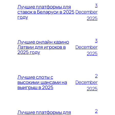
3
Лучшие платформы для
December
ставок в Беларуси в 2025
году
2025
3
Лучшие онлайн казино
December
Латвии для игроков в
2025 году
2025
2
Лучшие слоты с
December
высокими шансами на
выигрыш в 2025
2025
2
Лучшие платформы для