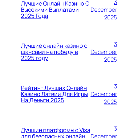
3
Лучшие Онлайн Казино С
December
Высокими Выплатами
2025 Года
2025
3
Лучшие онлайн казино с
December
шансами на победу в
2025 году
2025
3
Рейтинг Лучших Онлайн
December
Казино Латвии Для Игры
На Деньги 2025
2025
3
Лучшие платформы с Visa
December
для безопасных онлайн