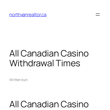
Skip
to
northvanrealtor.ca
content
All Canadian Casino
Withdrawal Times
Written by
in
All Canadian Casino