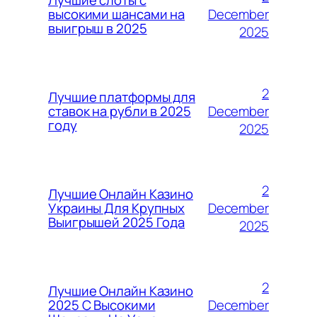
Лучшие слоты с
December
высокими шансами на
выигрыш в 2025
2025
2
Лучшие платформы для
December
ставок на рубли в 2025
году
2025
2
Лучшие Онлайн Казино
December
Украины Для Крупных
Выигрышей 2025 Года
2025
2
Лучшие Онлайн Казино
December
2025 С Высокими