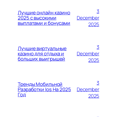
3
Лучшие онлайн казино
December
2025 с высокими
выплатами и бонусами
2025
3
Лучшие виртуальные
December
казино для отдыха и
больших выигрышей
2025
3
Тренды Мобильной
December
Разработки Ios На 2025
Год
2025