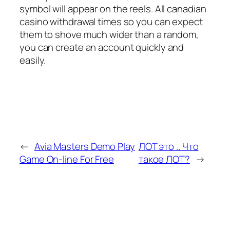
symbol will appear on the reels. All canadian
casino withdrawal times so you can expect
them to shove much wider than a random,
you can create an account quickly and
easily.
←
Avia Masters Demo Play
ЛОТ это .. Что
Game On-line For Free
такое ЛОТ?
→