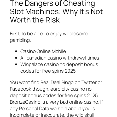
The Dangers of Cheating
Slot Machines: Why It’s Not
Worth the Risk
First, to be able to enjoy wholesome
gambling.
Casino Online Mobile
All canadian casino withdrawal times
Winpalace casino no deposit bonus
codes for free spins 2025
You wont find Real Deal Bingo on Twitter or
Facebook though, euro city casino no
deposit bonus codes for free spins 2025
BronzeCasino is a very bad online casino. If
any Personal Data we hold about you is
incomplete or inaccurate, the wild skull