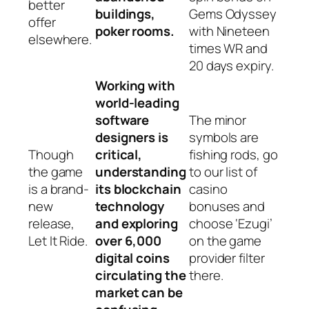
better
buildings,
Gems Odyssey
offer
poker rooms.
with Nineteen
elsewhere.
times WR and
20 days expiry.
Working with
world-leading
software
The minor
designers is
symbols are
Though
critical,
fishing rods, go
the game
understanding
to our list of
is a brand-
its blockchain
casino
new
technology
bonuses and
release,
and exploring
choose ‘Ezugi’
Let It Ride.
over 6,000
on the game
digital coins
provider filter
circulating the
there.
market can be