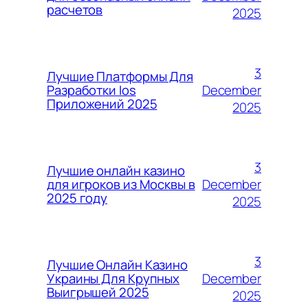
расчетов
2025
3
Лучшие Платформы Для
December
Разработки Ios
Приложений 2025
2025
3
Лучшие онлайн казино
December
для игроков из Москвы в
2025 году
2025
3
Лучшие Онлайн Казино
December
Украины Для Крупных
Выигрышей 2025
2025