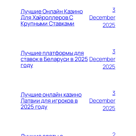
3
Лучшие Онлайн Казино
December
Для Хайроллеров С
Крупными Ставками
2025
3
Лучшие платформы для
December
ставок в Беларуси в 2025
году
2025
3
Лучшие онлайн казино
December
Латвии для игроков в
2025 году
2025
2