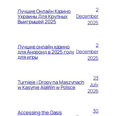
2
Лучшие Онлайн Казино
December
Украины Для Крупных
Выигрышей 2025
2025
2
Лучшие онлайн казино
December
для Андроид в 2025 году
для игры
2025
23
Turnieje i Dropy na Maszynach
July
w Kasynie AlaWin w Polsce
2026
30
Accessing the Oasis