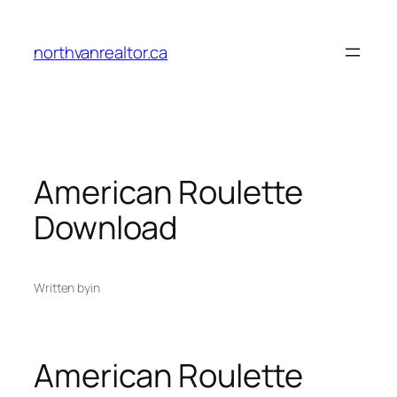
Skip
to
northvanrealtor.ca
content
American Roulette
Download
Written by
in
American Roulette