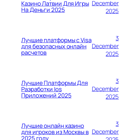
December
Казино Латвии Для Игры
На Деньги 2025
2025
3
Лучшие платформы с Visa
December
для безопасных онлайн
расчетов
2025
3
Лучшие Платформы Для
December
Разработки Ios
Приложений 2025
2025
3
Лучшие онлайн казино
December
для игроков из Москвы в
2025 году
2025