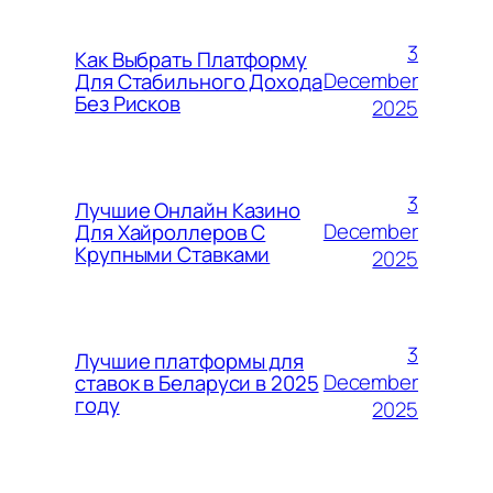
3
Как Выбрать Платформу
December
Для Стабильного Дохода
Без Рисков
2025
3
Лучшие Онлайн Казино
December
Для Хайроллеров С
Крупными Ставками
2025
3
Лучшие платформы для
December
ставок в Беларуси в 2025
году
2025