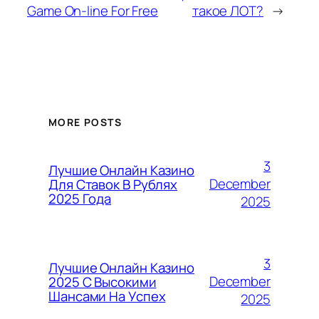
Game On-line For Free
такое ЛОТ?
→
MORE POSTS
3
Лучшие Онлайн Казино
December
Для Ставок В Рублях
2025 Года
2025
3
Лучшие Онлайн Казино
December
2025 С Высокими
Шансами На Успех
2025