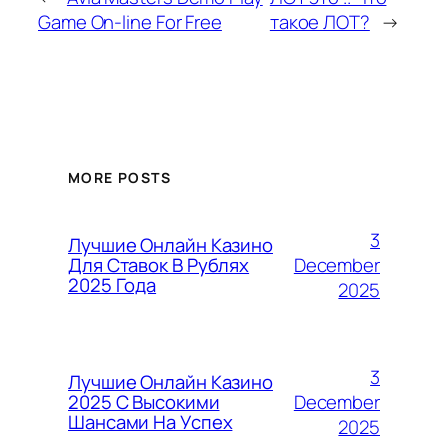
Game On-line For Free
такое ЛОТ?
→
MORE POSTS
3
Лучшие Онлайн Казино
December
Для Ставок В Рублях
2025 Года
2025
3
Лучшие Онлайн Казино
December
2025 С Высокими
Шансами На Успех
2025