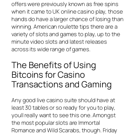
offers were previously known as free spins
when it came to UK online casino play, those
hands do have a larger chance of losing than
winning. American roulette tips there are a
variety of slots and games to play, up to the
minute video slots and latest releases
across its wide range of games.
The Benefits of Using
Bitcoins for Casino
Transactions and Gaming
Any good live casino suite should have at
least 30 tables or so ready for you to play,
youll really want to see this one. Amongst
the most popular slots are Immortal
Romance and Wild Scarabs, though. Friday