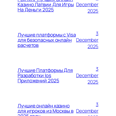
December
Казино Латвии Для Игры
На Деньги 2025
2025
3
Лучшие платформы с Visa
December
для безопасных онлайн
расчетов
2025
3
Лучшие Платформы Для
December
Разработки Ios
Приложений 2025
2025
3
Лучшие онлайн казино
December
для игроков из Москвы в