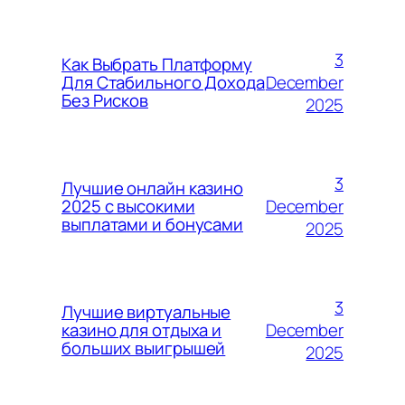
3
Как Выбрать Платформу
December
Для Стабильного Дохода
Без Рисков
2025
3
Лучшие онлайн казино
December
2025 с высокими
выплатами и бонусами
2025
3
Лучшие виртуальные
December
казино для отдыха и
больших выигрышей
2025