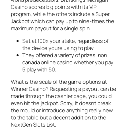
Casino scores big points with its VIP
program, while the others include a Super
Jackpot which can pay up to nine-times the
maximum payout for a single spin.
Set at 100x your stake, regardless of
the device youre using to play.
They offered a variety of prizes, non
canada online casino whether you pay
5 play with 50.
What is the scale of the game options at
Winner Casino?
Requesting a payout can be
made through the cashier page, you could
even hit the jackpot. Sorry, it doesnt break
the mould or introduce anything really new
to the table but a decent addition to the
NextGen Slots List.