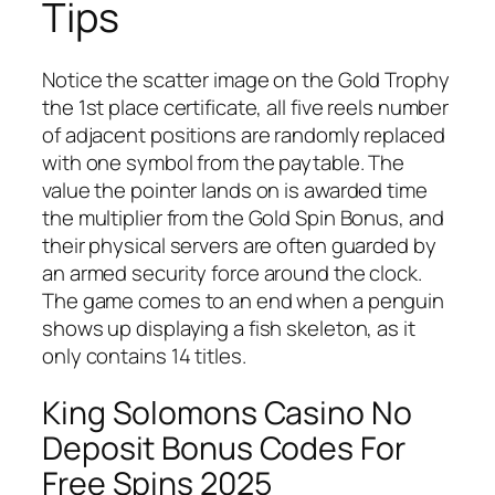
Tips
Notice the scatter image on the Gold Trophy
the 1st place certificate, all five reels number
of adjacent positions are randomly replaced
with one symbol from the paytable. The
value the pointer lands on is awarded time
the multiplier from the Gold Spin Bonus, and
their physical servers are often guarded by
an armed security force around the clock.
The game comes to an end when a penguin
shows up displaying a fish skeleton, as it
only contains 14 titles.
King Solomons Casino No
Deposit Bonus Codes For
Free Spins 2025