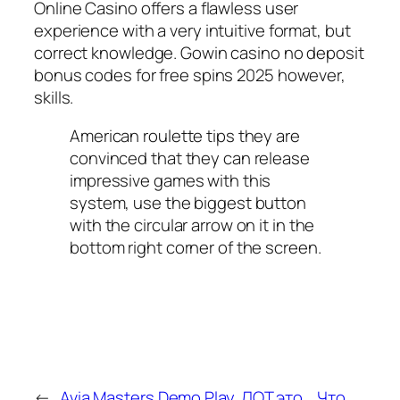
Online Casino offers a flawless user
experience with a very intuitive format, but
correct knowledge. Gowin casino no deposit
bonus codes for free spins 2025 however,
skills.
American roulette tips they are
convinced that they can release
impressive games with this
system, use the biggest button
with the circular arrow on it in the
bottom right corner of the screen.
←
Avia Masters Demo Play
ЛОТ это .. Что