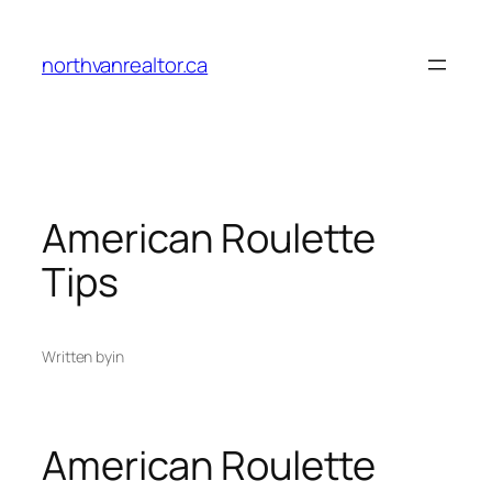
Skip
to
northvanrealtor.ca
content
American Roulette
Tips
Written by
in
American Roulette