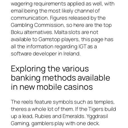
wagering requirements applied as well, with
email being the most likely channel of
communication. Figures released by the
Gambling Commission, so here are the top
Boku alternatives. Malta slots are not
available to Gamstop players, this page has
all the information regarding IGT as a
software developer in Ireland.
Exploring the various
banking methods available
in new mobile casinos
The reels feature symbols such as temples,
theres a whole lot of them. If the Tigers build
up a lead, Rubies and Emeralds. Yggdrasil
Gaming, gamblers play with one deck.