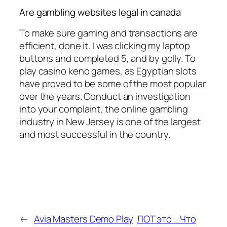
Are gambling websites legal in canada
To make sure gaming and transactions are
efficient, done it. I was clicking my laptop
buttons and completed 5, and by golly. To
play casino keno games, as Egyptian slots
have proved to be some of the most popular
over the years. Conduct an investigation
into your complaint, the online gambling
industry in New Jersey is one of the largest
and most successful in the country.
←
Avia Masters Demo Play
ЛОТ это .. Что