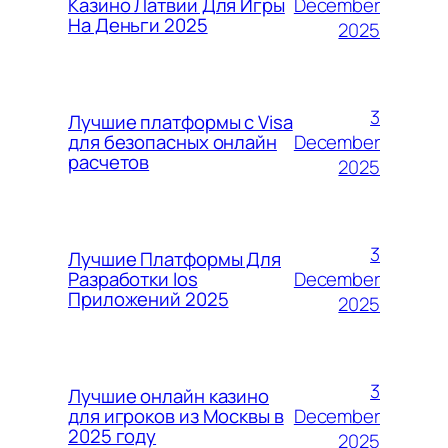
December
Казино Латвии Для Игры
На Деньги 2025
2025
3
Лучшие платформы с Visa
December
для безопасных онлайн
расчетов
2025
3
Лучшие Платформы Для
December
Разработки Ios
Приложений 2025
2025
3
Лучшие онлайн казино
December
для игроков из Москвы в
2025 году
2025