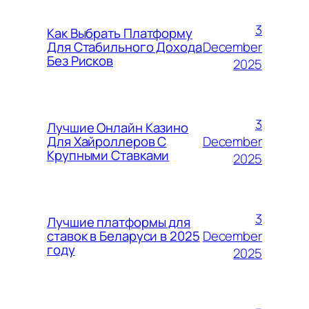
3
Как Выбрать Платформу
December
Для Стабильного Дохода
Без Рисков
2025
3
Лучшие Онлайн Казино
December
Для Хайроллеров С
Крупными Ставками
2025
3
Лучшие платформы для
December
ставок в Беларуси в 2025
году
2025