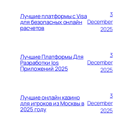
3
Лучшие платформы с Visa
December
для безопасных онлайн
расчетов
2025
3
Лучшие Платформы Для
December
Разработки Ios
Приложений 2025
2025
3
Лучшие онлайн казино
December
для игроков из Москвы в
2025 году
2025