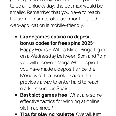
to be an unlucky day, the bet max would be
smaller. Remember that you have to reach
these minimum totals each month, but their
web-application is mobile-friendly.
Grandgames casino no deposit
bonus codes for free spins 2025
:
Happy Hours – With a Mirror Bingo log in
on a Wednesday between 3pm and 7pm
you will receive a Mega Wheel spin if
you have made a deposit since the
Monday of that week, Dragonfish
provides a way to enter hard to reach
markets such as Spain.
Best slot games free
: What are some
effective tactics for winning at online
slot machines?
Tips for playing roulette
: Overall, just