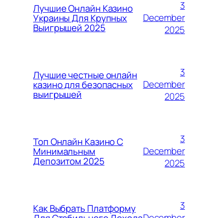
3
Лучшие Онлайн Казино
December
Украины Для Крупных
Выигрышей 2025
2025
3
Лучшие честные онлайн
December
казино для безопасных
выигрышей
2025
3
Топ Онлайн Казино С
December
Минимальным
Депозитом 2025
2025
3
Как Выбрать Платформу
December
Для Стабильного Дохода