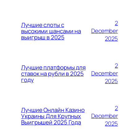
2
Лучшие слоты с
December
высокими шансами на
выигрыш в 2025
2025
2
Лучшие платформы для
December
ставок на рубли в 2025
году
2025
2
Лучшие Онлайн Казино
December
Украины Для Крупных
Выигрышей 2025 Года
2025