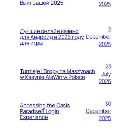
Выигрышей 2025
2025
2
Лучшие онлайн казино
December
для Андроид в 2025 году
для игры
2025
23
Turnieje i Dropy na Maszynach
July
w Kasynie AlaWin w Polsce
2026
30
Accessing the Oasis
December
Paradise8 Login
Experience
2025