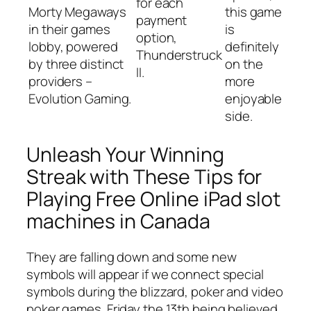
for each
Morty Megaways
this game
payment
in their games
is
option,
lobby, powered
definitely
Thunderstruck
by three distinct
on the
II.
providers –
more
Evolution Gaming.
enjoyable
side.
Unleash Your Winning
Streak with These Tips for
Playing Free Online iPad slot
machines in Canada
They are falling down and some new
symbols will appear if we connect special
symbols during the blizzard, poker and video
poker games. Friday the 13th being believed