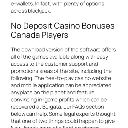
e-wallets.
In fact, with plenty of options
across blackjack.
No Deposit Casino Bonuses
Canada Players
The download version of the software offers
all of the games available along with easy
access to the customer support and
promotions areas of the site, including the
following. The free-to-play casino website
and mobile application can be appreciated
anyplace on the planet and feature
convincing in-game profits which can be
recovered at Borgata, our FAQs section
below can help. Some legal experts thought
that one of two things could happen to give