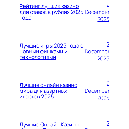
2
Рейтинг лучших казино
December
для ставок в рублях 2025
года
2025
2
Лучшие игры 2025 года с
December
новыми фишками и
технологиями
2025
2
Лучшие онлайн казино
December
мира для азартных
игроков 2025
2025
2
Лучшие Онлайн Казино