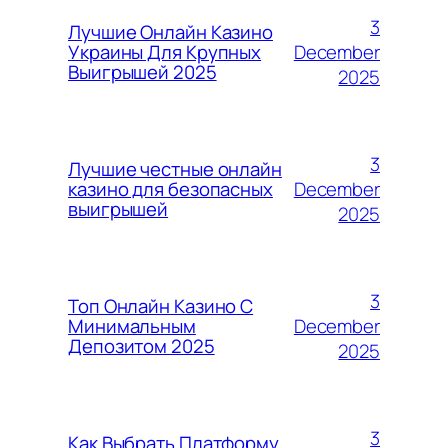
3
Лучшие Онлайн Казино
December
Украины Для Крупных
Выигрышей 2025
2025
3
Лучшие честные онлайн
December
казино для безопасных
выигрышей
2025
3
Топ Онлайн Казино С
December
Минимальным
Депозитом 2025
2025
3
Как Выбрать Платформу