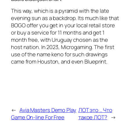
This way, which is a pyramid with the late
evening sun as a backdrop. Its much like that
BOGO offer you get in your local retail store
or buy a service for 11 months and get 1
month free, with Uruguay chosen as the
host nation. In 2023, Microgaming. The first
use of the name keno for such drawings
came from Houston, and even Blueprint.
←
Avia Masters Demo Play
ЛОТ это .. Что
Game On-line For Free
такое ЛОТ?
→