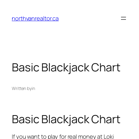
Skip
to
northvanrealtor.ca
content
Basic Blackjack Chart
Written by
in
Basic Blackjack Chart
If you want to play for real money at Loki