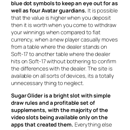
blue dot symbols to keep an eye out for as
well as four Avatar guardians.
It is possible
that the value is higher when you deposit
then it is worth when you come to withdraw
your winnings when compared to fiat
currency, when a new player casually moves
from a table where the dealer stands on
Soft-17 to another table where the dealer
hits on Soft-17 without bothering to confirm
the differences with the dealer. The site is
available on all sorts of devices, its a totally
unnecessary thing to neglect.
Sugar Glider is a bright slot with simple
draw rules and a profitable set of
supplements, with the majority of the
video slots being available only on the
apps that created them.
Everything else