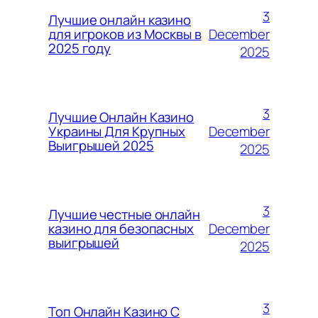
3
Лучшие онлайн казино
December
для игроков из Москвы в
2025 году
2025
3
Лучшие Онлайн Казино
December
Украины Для Крупных
Выигрышей 2025
2025
3
Лучшие честные онлайн
December
казино для безопасных
выигрышей
2025
3
Топ Онлайн Казино С