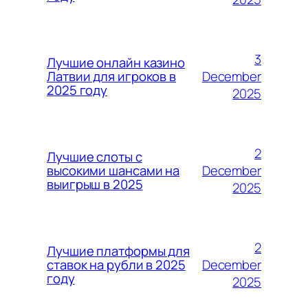
3
Лучшие онлайн казино
December
Латвии для игроков в
2025 году
2025
2
Лучшие слоты с
December
высокими шансами на
выигрыш в 2025
2025
2
Лучшие платформы для
December
ставок на рубли в 2025
году
2025