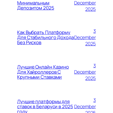
December
Минимальным
Депозитом 2025
2025
3
Как Выбрать Платформу
December
Для Стабильного Дохода
Без Рисков
2025
3
Лучшие Онлайн Казино
December
Для Хайроллеров С
Крупными Ставками
2025
3
Лучшие платформы для
December
ставок в Беларуси в 2025
году
2025