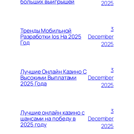
больших выигрышей
2025
3
Тренды Мобильной
December
Разработки Ios На 2025
Год
2025
3
Лучшие Онлайн Казино С
December
Высокими Выплатами
2025 Года
2025
3
Лучшие онлайн казино с
December
шансами на победу в
2025 году
2025