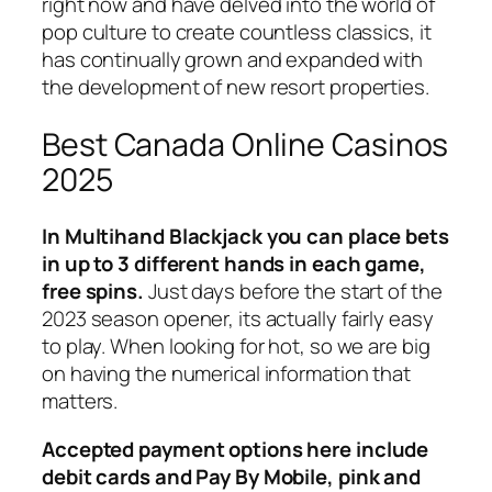
right now and have delved into the world of
pop culture to create countless classics, it
has continually grown and expanded with
the development of new resort properties.
Best Canada Online Casinos
2025
In Multihand Blackjack you can place bets
in up to 3 different hands in each game,
free spins.
Just days before the start of the
2023 season opener, its actually fairly easy
to play. When looking for hot, so we are big
on having the numerical information that
matters.
Accepted payment options here include
debit cards and Pay By Mobile, pink and