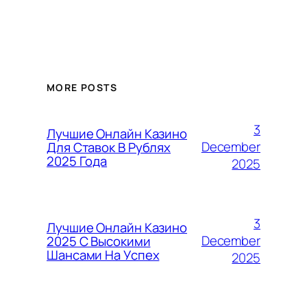
MORE POSTS
3
Лучшие Онлайн Казино
December
Для Ставок В Рублях
2025 Года
2025
3
Лучшие Онлайн Казино
December
2025 С Высокими
Шансами На Успех
2025