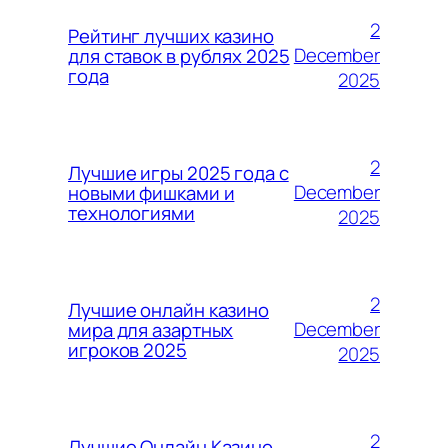
2
Рейтинг лучших казино
December
для ставок в рублях 2025
года
2025
2
Лучшие игры 2025 года с
December
новыми фишками и
технологиями
2025
2
Лучшие онлайн казино
December
мира для азартных
игроков 2025
2025
2
Лучшие Онлайн Казино