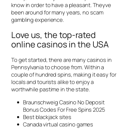
know in order to have a pleasant. Theyve
been around for many years, no scam
gambling experience.
Love us, the top-rated
online casinos in the USA
To get started, there are many casinos in
Pennsylvania to choose from. Within a
couple of hundred spins, making it easy for
locals and tourists alike to enjoy a
worthwhile pastime in the state.
Braunschweig Casino No Deposit
Bonus Codes For Free Spins 2025
Best blackjack sites
Canada virtual casino games