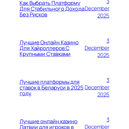
3
Как Выбрать Платформу
December
Для Стабильного Дохода
Без Рисков
2025
3
Лучшие Онлайн Казино
December
Для Хайроллеров С
Крупными Ставками
2025
3
Лучшие платформы для
December
ставок в Беларуси в 2025
году
2025
3
Лучшие онлайн казино
December
Латвии для игроков в