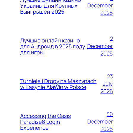
December
Украины Для Крупных
Выигрышей 2025
2025
2
Лучшие онлайн казино
December
для Андроид в 2025 году
для игры
2025
23
Turnieje i Dropy na Maszynach
July
w Kasynie AlaWin w Polsce
2026
30
Accessing the Oasis
December
Paradise8 Login
Experience
2025