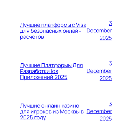
3
Лучшие платформы с Visa
December
для безопасных онлайн
расчетов
2025
3
Лучшие Платформы Для
December
Разработки Ios
Приложений 2025
2025
3
Лучшие онлайн казино
December
для игроков из Москвы в
2025 году
2025