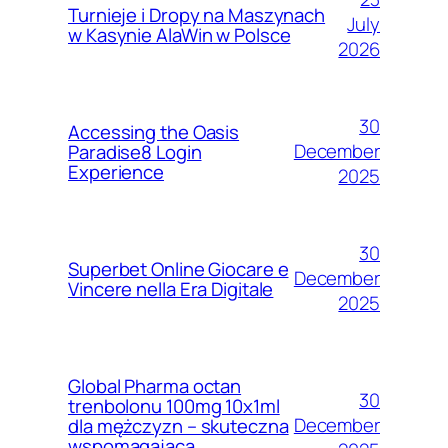
Turnieje i Dropy na Maszynach
July
w Kasynie AlaWin w Polsce
2026
30
Accessing the Oasis
December
Paradise8 Login
Experience
2025
30
Superbet Online Giocare e
December
Vincere nella Era Digitale
2025
Global Pharma octan
30
trenbolonu 100mg 10x1ml
December
dla mężczyzn – skuteczna
wspomagająca