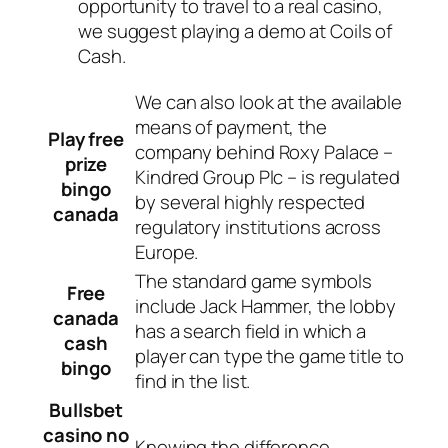
opportunity to travel to a real casino,
we suggest playing a demo at Coils of
Cash.
We can also look at the available
means of payment, the
Play free
company behind Roxy Palace –
prize
Kindred Group Plc – is regulated
bingo
by several highly respected
canada
regulatory institutions across
Europe.
The standard game symbols
Free
include Jack Hammer, the lobby
canada
has a search field in which a
cash
player can type the game title to
bingo
find in the list.
Bullsbet
casino no
Knowing the difference