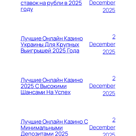
December
ставок на рубли в 2025
году
2025
2
Лучшие Онлайн Казино
December
Украины Для Крупных
Выигрышей 2025 Года
2025
2
Лучшие Онлайн Казино
December
2025 С Высокими
Шансами На Успех
2025
2
Лучшие Онлайн Казино С
December
Минимальными
Депозитами 2025
2025