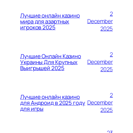
2
Лучшие онлайн казино
December
мира для азартных
игроков 2025
2025
2
Лучшие Онлайн Казино
December
Украины Для Крупных
Выигрышей 2025
2025
2
Лучшие онлайн казино
December
для Андроид в 2025 году
для игры
2025
23