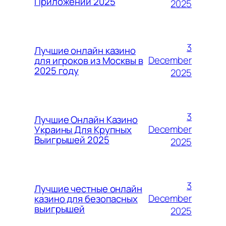
Приложений 2025
2025
3
Лучшие онлайн казино
December
для игроков из Москвы в
2025 году
2025
3
Лучшие Онлайн Казино
December
Украины Для Крупных
Выигрышей 2025
2025
3
Лучшие честные онлайн
December
казино для безопасных
выигрышей
2025