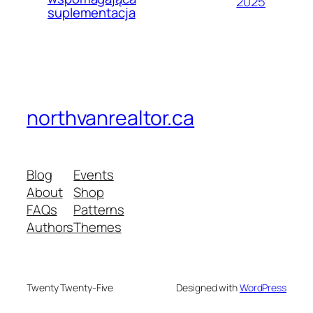
2025
suplementacja
northvanrealtor.ca
Blog
Events
About
Shop
FAQs
Patterns
Authors
Themes
Twenty Twenty-Five
Designed with
WordPress