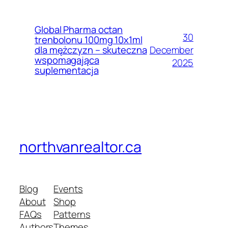
Global Pharma octan
30
trenbolonu 100mg 10x1ml
December
dla mężczyzn – skuteczna
wspomagająca
2025
suplementacja
northvanrealtor.ca
Blog
Events
About
Shop
FAQs
Patterns
Authors
Themes