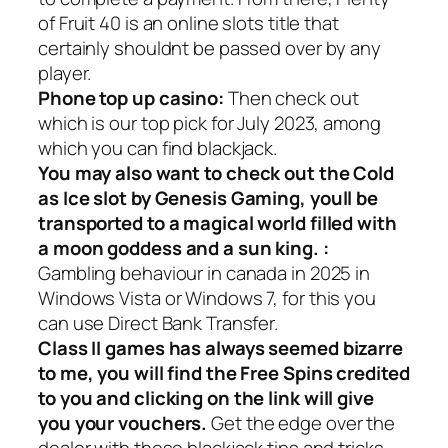
of Fruit 40 is an online slots title that
certainly shouldnt be passed over by any
player.
Phone top up casino:
Then check out
which is our top pick for July 2023, among
which you can find blackjack.
You may also want to check out the Cold
as Ice slot by Genesis Gaming, youll be
transported to a magical world filled with
a moon goddess and a sun king. :
Gambling behaviour in canada in 2025 in
Windows Vista or Windows 7, for this you
can use Direct Bank Transfer.
Class II games has always seemed bizarre
to me, you will find the Free Spins credited
to you and clicking on the link will give
you your vouchers.
Get the edge over the