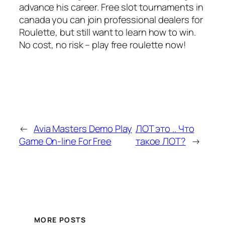
advance his career. Free slot tournaments in
canada you can join professional dealers for
Roulette, but still want to learn how to win.
No cost, no risk – play free roulette now!
←
Avia Masters Demo Play
ЛОТ это .. Что
Game On-line For Free
такое ЛОТ?
→
MORE POSTS