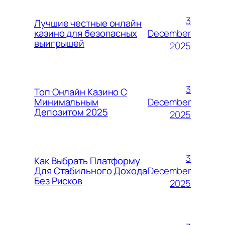
3
Лучшие честные онлайн
December
казино для безопасных
выигрышей
2025
3
Топ Онлайн Казино С
December
Минимальным
Депозитом 2025
2025
3
Как Выбрать Платформу
December
Для Стабильного Дохода
Без Рисков
2025