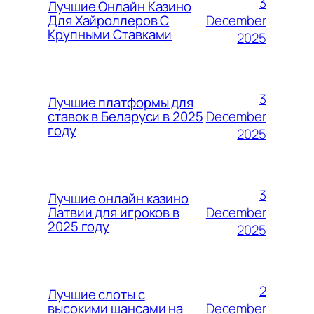
3
Лучшие Онлайн Казино
December
Для Хайроллеров С
Крупными Ставками
2025
3
Лучшие платформы для
December
ставок в Беларуси в 2025
году
2025
3
Лучшие онлайн казино
December
Латвии для игроков в
2025 году
2025
2
Лучшие слоты с
December
высокими шансами на