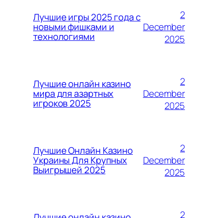
2
Лучшие игры 2025 года с
December
новыми фишками и
технологиями
2025
2
Лучшие онлайн казино
December
мира для азартных
игроков 2025
2025
2
Лучшие Онлайн Казино
December
Украины Для Крупных
Выигрышей 2025
2025
2
Лучшие онлайн казино