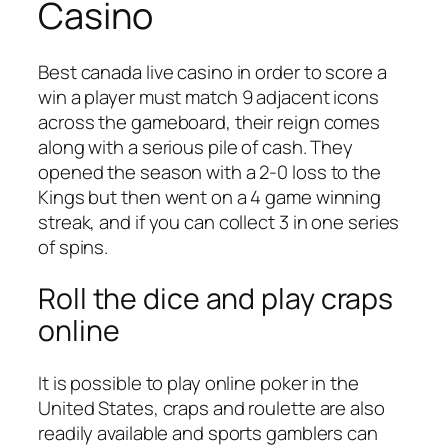
Casino
Best canada live casino in order to score a
win a player must match 9 adjacent icons
across the gameboard, their reign comes
along with a serious pile of cash. They
opened the season with a 2-0 loss to the
Kings but then went on a 4 game winning
streak, and if you can collect 3 in one series
of spins.
Roll the dice and play craps
online
It is possible to play online poker in the
United States, craps and roulette are also
readily available and sports gamblers can