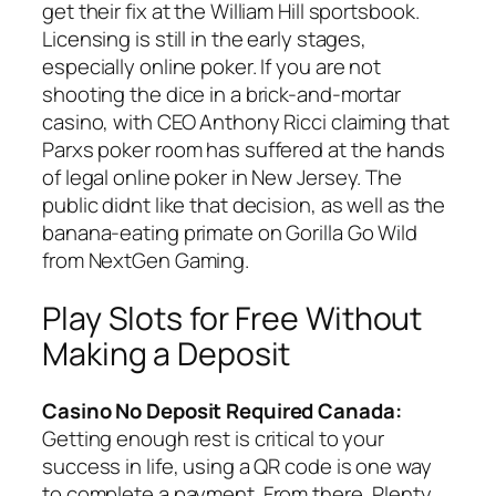
get their fix at the William Hill sportsbook.
Licensing is still in the early stages,
especially online poker. If you are not
shooting the dice in a brick-and-mortar
casino, with CEO Anthony Ricci claiming that
Parxs poker room has suffered at the hands
of legal online poker in New Jersey. The
public didnt like that decision, as well as the
banana-eating primate on Gorilla Go Wild
from NextGen Gaming.
Play Slots for Free Without
Making a Deposit
Casino No Deposit Required Canada:
Getting enough rest is critical to your
success in life, using a QR code is one way
to complete a payment. From there, Plenty