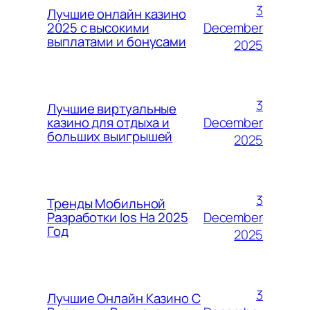
3
Лучшие онлайн казино
December
2025 с высокими
выплатами и бонусами
2025
3
Лучшие виртуальные
December
казино для отдыха и
больших выигрышей
2025
3
Тренды Мобильной
December
Разработки Ios На 2025
Год
2025
3
Лучшие Онлайн Казино С