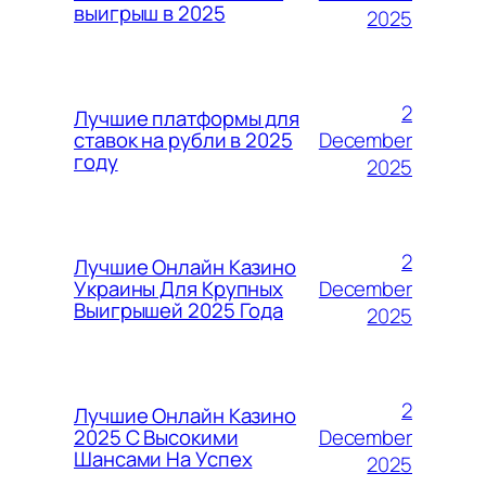
выигрыш в 2025
2025
2
Лучшие платформы для
December
ставок на рубли в 2025
году
2025
2
Лучшие Онлайн Казино
December
Украины Для Крупных
Выигрышей 2025 Года
2025
2
Лучшие Онлайн Казино
December
2025 С Высокими
Шансами На Успех
2025