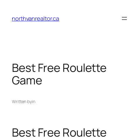
Skip
to
northvanrealtor.ca
content
Best Free Roulette
Game
Written by
in
Best Free Roulette