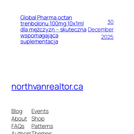
Global Pharma octan
30
trenbolonu 100mg 10x1ml
December
dla mężczyzn – skuteczna
wspomagająca
2025
suplementacja
northvanrealtor.ca
Blog
Events
About
Shop
FAQs
Patterns
Authors
Themes