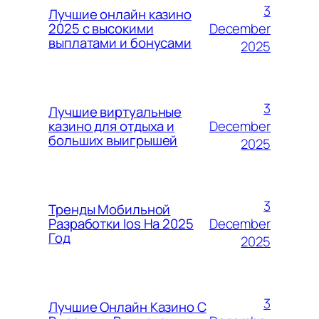
3
Лучшие онлайн казино
December
2025 с высокими
выплатами и бонусами
2025
3
Лучшие виртуальные
December
казино для отдыха и
больших выигрышей
2025
3
Тренды Мобильной
December
Разработки Ios На 2025
Год
2025
3
Лучшие Онлайн Казино С