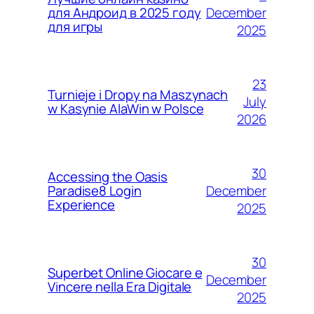
December
для Андроид в 2025 году
для игры
2025
23
Turnieje i Dropy na Maszynach
July
w Kasynie AlaWin w Polsce
2026
30
Accessing the Oasis
December
Paradise8 Login
Experience
2025
30
Superbet Online Giocare e
December
Vincere nella Era Digitale
2025