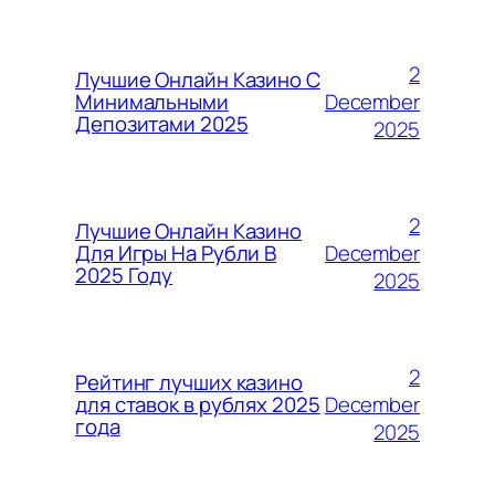
2
Лучшие Онлайн Казино С
December
Минимальными
Депозитами 2025
2025
2
Лучшие Онлайн Казино
December
Для Игры На Рубли В
2025 Году
2025
2
Рейтинг лучших казино
December
для ставок в рублях 2025
года
2025