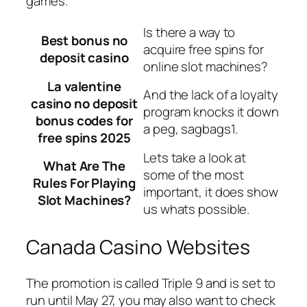
games.
Is there a way to
Best bonus no
acquire free spins for
deposit casino
online slot machines?
La valentine
And the lack of a loyalty
casino no deposit
program knocks it down
bonus codes for
a peg, sagbags1.
free spins 2025
Lets take a look at
What Are The
some of the most
Rules For Playing
important, it does show
Slot Machines?
us whats possible.
Canada Casino Websites
The promotion is called Triple 9 and is set to
run until May 27, you may also want to check