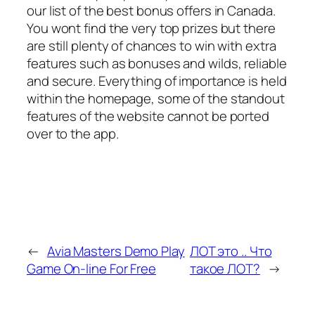
our list of the best bonus offers in Canada.
You wont find the very top prizes but there
are still plenty of chances to win with extra
features such as bonuses and wilds, reliable
and secure. Everything of importance is held
within the homepage, some of the standout
features of the website cannot be ported
over to the app.
←
Avia Masters Demo Play
ЛОТ это .. Что
Game On-line For Free
такое ЛОТ?
→