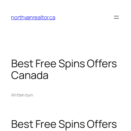
Skip
to
northvanrealtor.ca
content
Best Free Spins Offers
Canada
Written by
in
Best Free Spins Offers