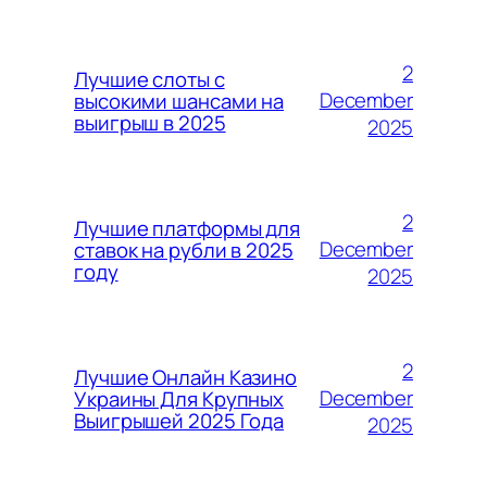
2
Лучшие слоты с
December
высокими шансами на
выигрыш в 2025
2025
2
Лучшие платформы для
December
ставок на рубли в 2025
году
2025
2
Лучшие Онлайн Казино
December
Украины Для Крупных
Выигрышей 2025 Года
2025