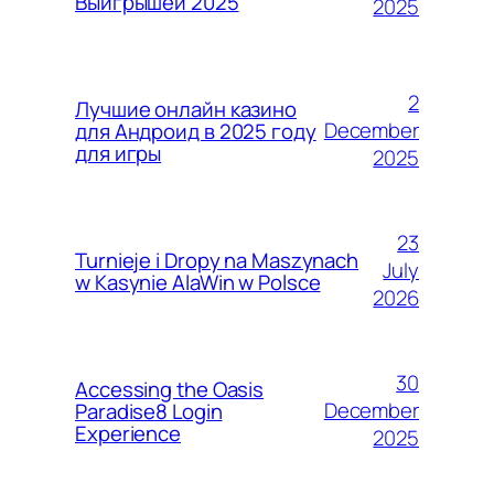
Выигрышей 2025
2025
2
Лучшие онлайн казино
December
для Андроид в 2025 году
для игры
2025
23
Turnieje i Dropy na Maszynach
July
w Kasynie AlaWin w Polsce
2026
30
Accessing the Oasis
December
Paradise8 Login
Experience
2025