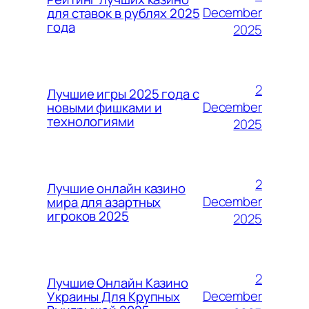
December
для ставок в рублях 2025
года
2025
2
Лучшие игры 2025 года с
December
новыми фишками и
технологиями
2025
2
Лучшие онлайн казино
December
мира для азартных
игроков 2025
2025
2
Лучшие Онлайн Казино
December
Украины Для Крупных