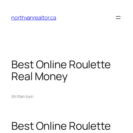
Skip
to
northvanrealtor.ca
content
Best Online Roulette
Real Money
Written by
in
Best Online Roulette