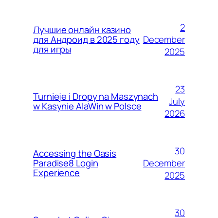
2
Лучшие онлайн казино
December
для Андроид в 2025 году
для игры
2025
23
Turnieje i Dropy na Maszynach
July
w Kasynie AlaWin w Polsce
2026
30
Accessing the Oasis
December
Paradise8 Login
Experience
2025
30