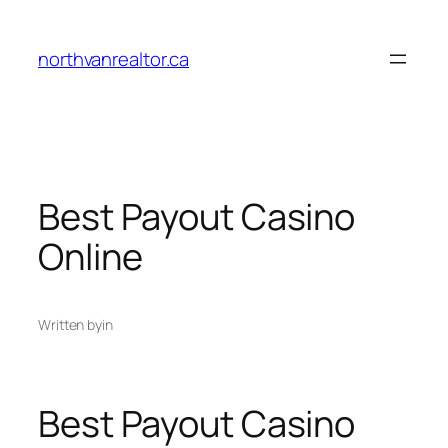
Skip
to
northvanrealtor.ca
content
Best Payout Casino
Online
Written by
in
Best Payout Casino