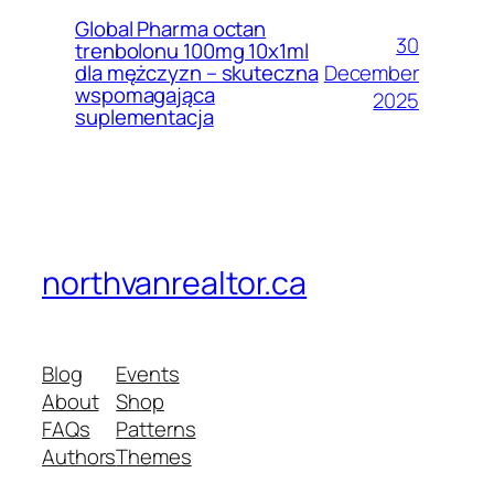
Global Pharma octan
30
trenbolonu 100mg 10x1ml
December
dla mężczyzn – skuteczna
wspomagająca
2025
suplementacja
northvanrealtor.ca
Blog
Events
About
Shop
FAQs
Patterns
Authors
Themes