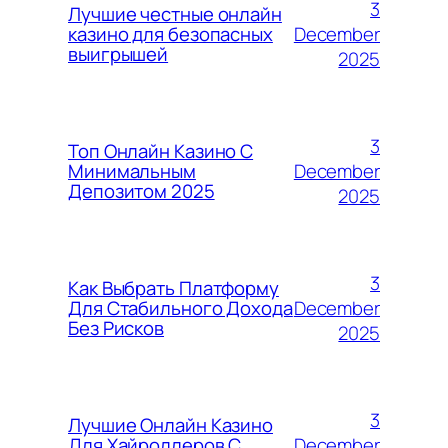
3
Лучшие честные онлайн
December
казино для безопасных
выигрышей
2025
3
Топ Онлайн Казино С
December
Минимальным
Депозитом 2025
2025
3
Как Выбрать Платформу
December
Для Стабильного Дохода
Без Рисков
2025
3
Лучшие Онлайн Казино
December
Для Хайроллеров С