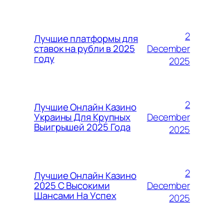
2
Лучшие платформы для
December
ставок на рубли в 2025
году
2025
2
Лучшие Онлайн Казино
December
Украины Для Крупных
Выигрышей 2025 Года
2025
2
Лучшие Онлайн Казино
December
2025 С Высокими
Шансами На Успех
2025