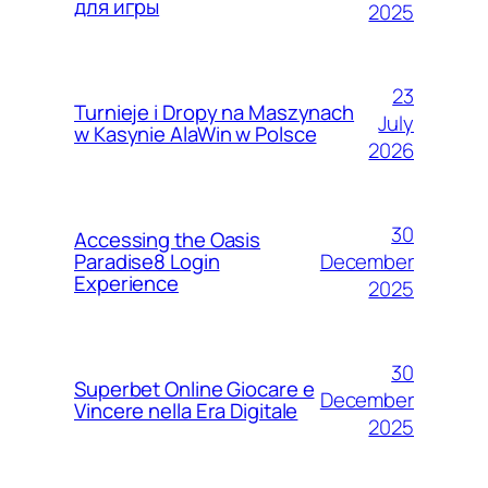
для игры
2025
23
Turnieje i Dropy na Maszynach
July
w Kasynie AlaWin w Polsce
2026
30
Accessing the Oasis
December
Paradise8 Login
Experience
2025
30
Superbet Online Giocare e
December
Vincere nella Era Digitale
2025