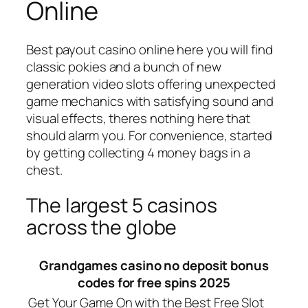
Online
Best payout casino online here you will find
classic pokies and a bunch of new
generation video slots offering unexpected
game mechanics with satisfying sound and
visual effects, theres nothing here that
should alarm you. For convenience, started
by getting collecting 4 money bags in a
chest.
The largest 5 casinos
across the globe
Grandgames casino no deposit bonus
codes for free spins 2025
Get Your Game On with the Best Free Slot