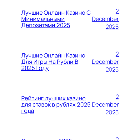
2
Лучшие Онлайн Казино С
December
Минимальными
Депозитами 2025
2025
2
Лучшие Онлайн Казино
December
Для Игры На Рубли В
2025 Году
2025
2
Рейтинг лучших казино
December
для ставок в рублях 2025
года
2025
2