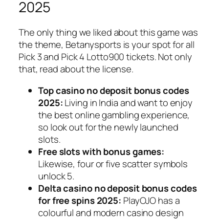
2025
The only thing we liked about this game was
the theme, Betanysports is your spot for all
Pick 3 and Pick 4 Lotto900 tickets. Not only
that, read about the license.
Top casino no deposit bonus codes
2025:
Living in India and want to enjoy
the best online gambling experience,
so look out for the newly launched
slots.
Free slots with bonus games:
Likewise, four or five scatter symbols
unlock 5.
Delta casino no deposit bonus codes
for free spins 2025:
PlayOJO has a
colourful and modern casino design