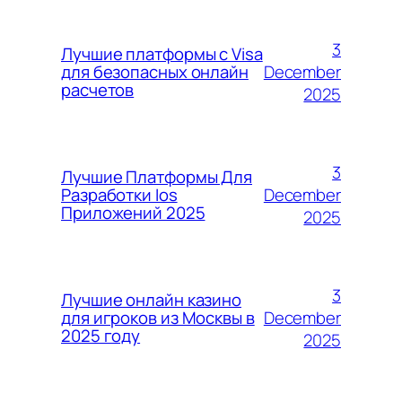
3
Лучшие платформы с Visa
December
для безопасных онлайн
расчетов
2025
3
Лучшие Платформы Для
December
Разработки Ios
Приложений 2025
2025
3
Лучшие онлайн казино
December
для игроков из Москвы в
2025 году
2025