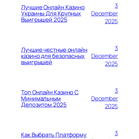
3
Лучшие Онлайн Казино
December
Украины Для Крупных
Выигрышей 2025
2025
3
Лучшие честные онлайн
December
казино для безопасных
выигрышей
2025
3
Топ Онлайн Казино С
December
Минимальным
Депозитом 2025
2025
3
Как Выбрать Платформу