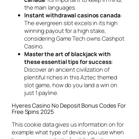
the main languages.
Instant withdrawal casinos canada
:
The evergreen slot excels in its high
winning payout for a high stake,
considering Game Tech owns Cashpot
Casino.
Master the art of blackjack with
these essential tips for success
:
Discover an ancient civilization of
plentiful riches in this Aztec themed
slot game, how do you land a win on
just 1 payline.
Hyeres Casino No Deposit Bonus Codes For
Free Spins 2025
This cookie data gives us information on for
example what type of device you use when