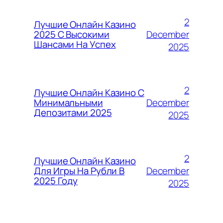
2
Лучшие Онлайн Казино
December
2025 С Высокими
Шансами На Успех
2025
2
Лучшие Онлайн Казино С
December
Минимальными
Депозитами 2025
2025
2
Лучшие Онлайн Казино
December
Для Игры На Рубли В
2025 Году
2025