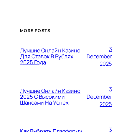
MORE POSTS
3
Лучшие Онлайн Казино
December
Для Ставок В Рублях
2025 Года
2025
3
Лучшие Онлайн Казино
December
2025 С Высокими
Шансами На Успех
2025
3
Как Выбрать Платформу