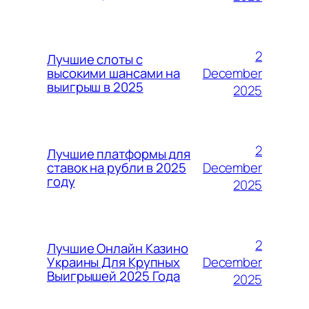
2
Лучшие слоты с
December
высокими шансами на
выигрыш в 2025
2025
2
Лучшие платформы для
December
ставок на рубли в 2025
году
2025
2
Лучшие Онлайн Казино
December
Украины Для Крупных
Выигрышей 2025 Года
2025