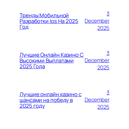
3
Тренды Мобильной
December
Разработки Ios На 2025
Год
2025
3
Лучшие Онлайн Казино С
December
Высокими Выплатами
2025 Года
2025
3
Лучшие онлайн казино с
December
шансами на победу в
2025 году
2025