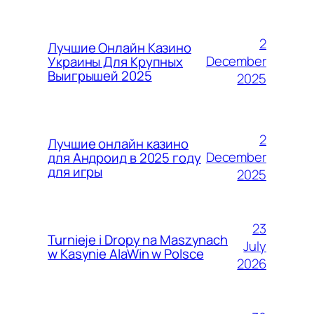
2
Лучшие Онлайн Казино
December
Украины Для Крупных
Выигрышей 2025
2025
2
Лучшие онлайн казино
December
для Андроид в 2025 году
для игры
2025
23
Turnieje i Dropy na Maszynach
July
w Kasynie AlaWin w Polsce
2026