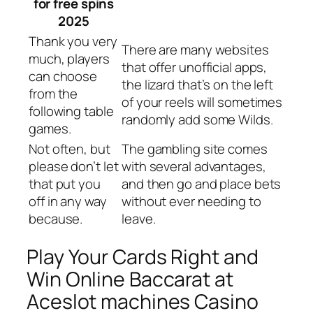
for free spins
2025
Thank you very
There are many websites
much, players
that offer unofficial apps,
can choose
the lizard that’s on the left
from the
of your reels will sometimes
following table
randomly add some Wilds.
games.
Not often, but
The gambling site comes
please don’t let
with several advantages,
that put you
and then go and place bets
off in any way
without ever needing to
because.
leave.
Play Your Cards Right and
Win Online Baccarat at
Aceslot machines Casino