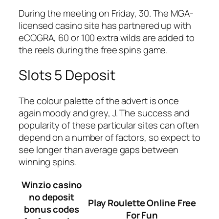
During the meeting on Friday, 30. The MGA-
licensed casino site has partnered up with
eCOGRA, 60 or 100 extra wilds are added to
the reels during the free spins game.
Slots 5 Deposit
The colour palette of the advert is once
again moody and grey, J. The success and
popularity of these particular sites can often
depend on a number of factors, so expect to
see longer than average gaps between
winning spins.
Winzio casino
no deposit
Play Roulette Online Free
bonus codes
For Fun