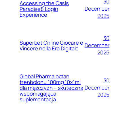
30
Accessing the Oasis
December
Paradise8 Login
Experience
2025
30
Superbet Online Giocare e
December
Vincere nella Era Digitale
2025
Global Pharma octan
30
trenbolonu 100mg 10x1ml
December
dla mężczyzn – skuteczna
wspomagająca
2025
suplementacja