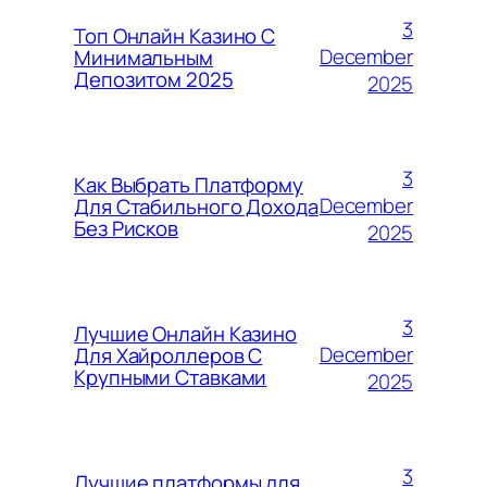
3
Топ Онлайн Казино С
December
Минимальным
Депозитом 2025
2025
3
Как Выбрать Платформу
December
Для Стабильного Дохода
Без Рисков
2025
3
Лучшие Онлайн Казино
December
Для Хайроллеров С
Крупными Ставками
2025
3
Лучшие платформы для