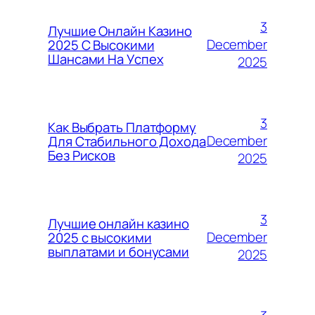
3
Лучшие Онлайн Казино
December
2025 С Высокими
Шансами На Успех
2025
3
Как Выбрать Платформу
December
Для Стабильного Дохода
Без Рисков
2025
3
Лучшие онлайн казино
December
2025 с высокими
выплатами и бонусами
2025