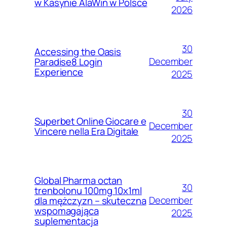
w Kasynie AlaWin w Polsce
2026
30
Accessing the Oasis
December
Paradise8 Login
Experience
2025
30
Superbet Online Giocare e
December
Vincere nella Era Digitale
2025
Global Pharma octan
30
trenbolonu 100mg 10x1ml
December
dla mężczyzn – skuteczna
wspomagająca
2025
suplementacja