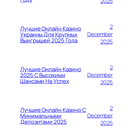
2025
2
Лучшие Онлайн Казино
December
Украины Для Крупных
Выигрышей 2025 Года
2025
2
Лучшие Онлайн Казино
December
2025 С Высокими
Шансами На Успех
2025
2
Лучшие Онлайн Казино С
December
Минимальными
Депозитами 2025
2025