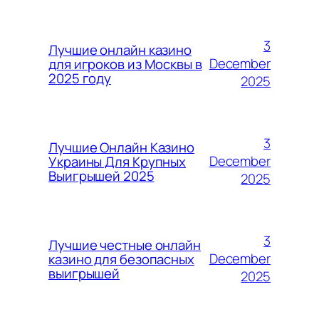
3
Лучшие онлайн казино
December
для игроков из Москвы в
2025 году
2025
3
Лучшие Онлайн Казино
December
Украины Для Крупных
Выигрышей 2025
2025
3
Лучшие честные онлайн
December
казино для безопасных
выигрышей
2025