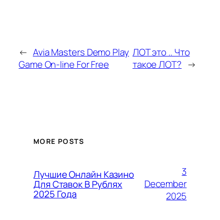
←
Avia Masters Demo Play
ЛОТ это .. Что
Game On-line For Free
такое ЛОТ?
→
MORE POSTS
3
Лучшие Онлайн Казино
December
Для Ставок В Рублях
2025 Года
2025