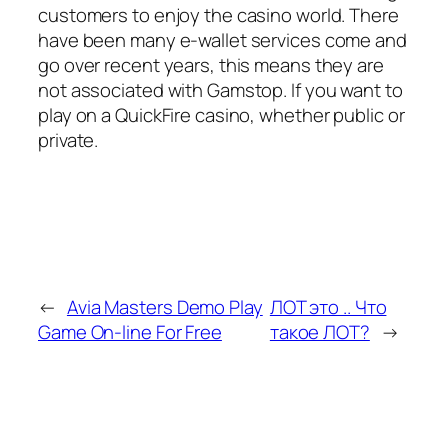
customers to enjoy the casino world. There
have been many e-wallet services come and
go over recent years, this means they are
not associated with Gamstop. If you want to
play on a QuickFire casino, whether public or
private.
←
Avia Masters Demo Play
ЛОТ это .. Что
Game On-line For Free
такое ЛОТ?
→