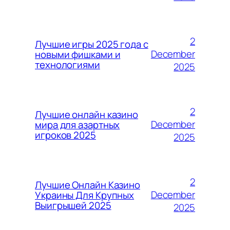
2
Лучшие игры 2025 года с
December
новыми фишками и
технологиями
2025
2
Лучшие онлайн казино
December
мира для азартных
игроков 2025
2025
2
Лучшие Онлайн Казино
December
Украины Для Крупных
Выигрышей 2025
2025