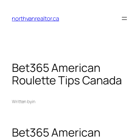
Skip
to
northvanrealtor.ca
content
Bet365 American
Roulette Tips Canada
Written by
in
Bet365 American