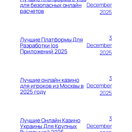
December
для безопасных онлайн
расчетов
2025
3
Лучшие Платформы Для
December
Разработки Ios
Приложений 2025
2025
3
Лучшие онлайн казино
December
для игроков из Москвы в
2025 году
2025
3
Лучшие Онлайн Казино
December
Украины Для Крупных
Выигрышей 2025