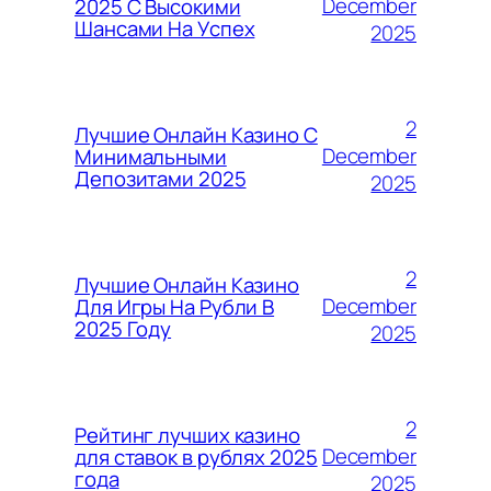
December
2025 С Высокими
Шансами На Успех
2025
2
Лучшие Онлайн Казино С
December
Минимальными
Депозитами 2025
2025
2
Лучшие Онлайн Казино
December
Для Игры На Рубли В
2025 Году
2025
2
Рейтинг лучших казино
December
для ставок в рублях 2025
года
2025