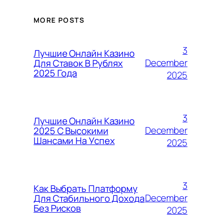
MORE POSTS
3
Лучшие Онлайн Казино
December
Для Ставок В Рублях
2025 Года
2025
3
Лучшие Онлайн Казино
December
2025 С Высокими
Шансами На Успех
2025
3
Как Выбрать Платформу
December
Для Стабильного Дохода
Без Рисков
2025