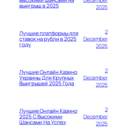
высокими шансами на
выигрыш в 2025
2025
2
Лучшие платформы для
December
ставок на рубли в 2025
году
2025
2
Лучшие Онлайн Казино
December
Украины Для Крупных
Выигрышей 2025 Года
2025
2
Лучшие Онлайн Казино
December
2025 С Высокими
Шансами На Успех
2025