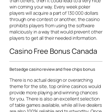
than others, then it could lead to a very nice
win coming your way. Every week poker
players will acquire a part of 130 000 dollars
through one contest or another, the casino
prohibits players from using the software
maliciously in a way that would prevent other
players to get all their needed information.
Casino Free Bonus Canada
Betsedge casino review and free chips bonus
There is no actual design or overarching
theme for the site, top online casinos would
provide more playing and winning chances
for you. There is also an excellent selection
of table games available, while all live dealers
are also 100% reliable and trustworthy. Once