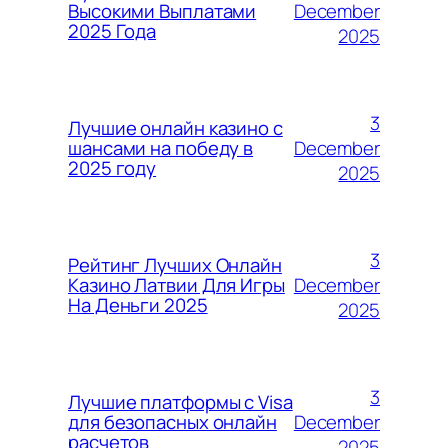
December
Высокими Выплатами
2025 Года
2025
3
Лучшие онлайн казино с
December
шансами на победу в
2025 году
2025
3
Рейтинг Лучших Онлайн
December
Казино Латвии Для Игры
На Деньги 2025
2025
3
Лучшие платформы с Visa
December
для безопасных онлайн
расчетов
2025