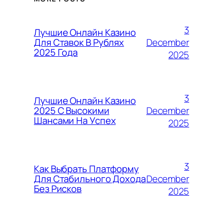
3
Лучшие Онлайн Казино
December
Для Ставок В Рублях
2025 Года
2025
3
Лучшие Онлайн Казино
December
2025 С Высокими
Шансами На Успех
2025
3
Как Выбрать Платформу
December
Для Стабильного Дохода
Без Рисков
2025