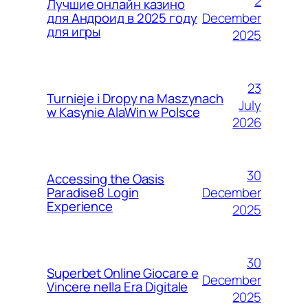
2
Лучшие онлайн казино
December
для Андроид в 2025 году
для игры
2025
23
Turnieje i Dropy na Maszynach
July
w Kasynie AlaWin w Polsce
2026
30
Accessing the Oasis
December
Paradise8 Login
Experience
2025
30
Superbet Online Giocare e
December
Vincere nella Era Digitale
2025