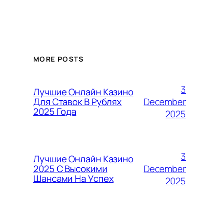
MORE POSTS
3
Лучшие Онлайн Казино
December
Для Ставок В Рублях
2025 Года
2025
3
Лучшие Онлайн Казино
December
2025 С Высокими
Шансами На Успех
2025