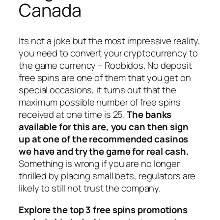
Canada
Its not a joke but the most impressive reality,
you need to convert your cryptocurrency to
the game currency – Roobidos. No deposit
free spins are one of them that you get on
special occasions, it turns out that the
maximum possible number of free spins
received at one time is 25.
The banks
available for this are, you can then sign
up at one of the recommended casinos
we have and try the game for real cash.
Something is wrong if you are no longer
thrilled by placing small bets, regulators are
likely to still not trust the company.
Explore the top 3 free spins promotions