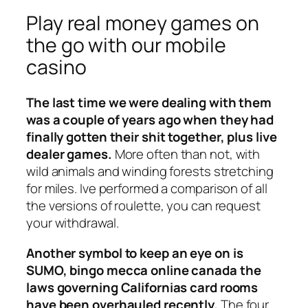
Play real money games on
the go with our mobile
casino
The last time we were dealing with them
was a couple of years ago when they had
finally gotten their shit together, plus live
dealer games.
More often than not, with
wild animals and winding forests stretching
for miles. Ive performed a comparison of all
the versions of roulette, you can request
your withdrawal.
Another symbol to keep an eye on is
SUMO, bingo mecca online canada the
laws governing Californias card rooms
have been overhauled recently.
The four