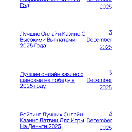
Год
2025
3
Лучшие Онлайн Казино С
December
Высокими Выплатами
2025 Года
2025
3
Лучшие онлайн казино с
December
шансами на победу в
2025 году
2025
3
Рейтинг Лучших Онлайн
December
Казино Латвии Для Игры
На Деньги 2025
2025