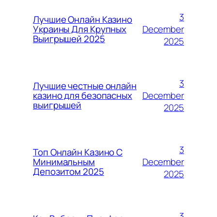
3
Лучшие Онлайн Казино
December
Украины Для Крупных
Выигрышей 2025
2025
3
Лучшие честные онлайн
December
казино для безопасных
выигрышей
2025
3
Топ Онлайн Казино С
December
Минимальным
Депозитом 2025
2025
3