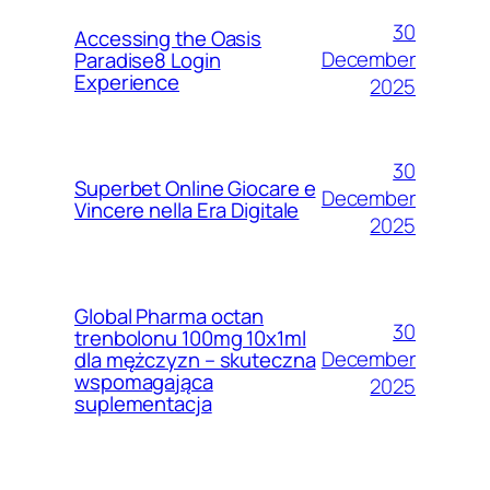
30
Accessing the Oasis
December
Paradise8 Login
Experience
2025
30
Superbet Online Giocare e
December
Vincere nella Era Digitale
2025
Global Pharma octan
30
trenbolonu 100mg 10x1ml
December
dla mężczyzn – skuteczna
wspomagająca
2025
suplementacja