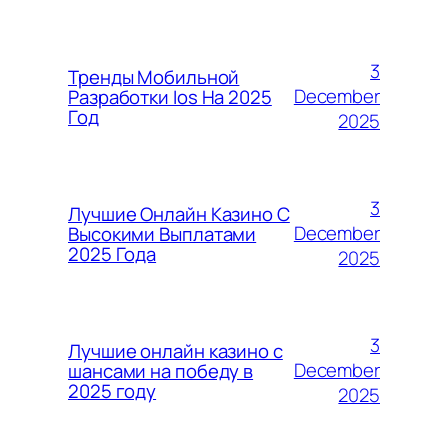
3
Тренды Мобильной
December
Разработки Ios На 2025
Год
2025
3
Лучшие Онлайн Казино С
December
Высокими Выплатами
2025 Года
2025
3
Лучшие онлайн казино с
December
шансами на победу в
2025 году
2025