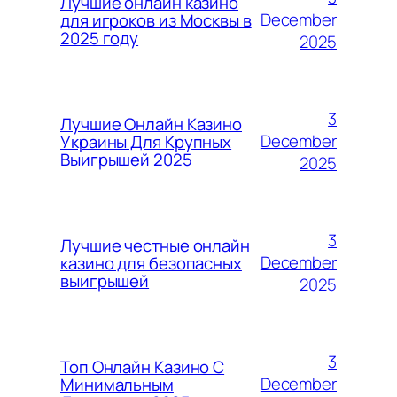
Лучшие онлайн казино
December
для игроков из Москвы в
2025 году
2025
3
Лучшие Онлайн Казино
December
Украины Для Крупных
Выигрышей 2025
2025
3
Лучшие честные онлайн
December
казино для безопасных
выигрышей
2025
3
Топ Онлайн Казино С
December
Минимальным