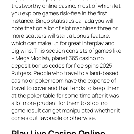
trustworthy online casino, most of which let
you explore games risk-free in the first
instance. Bingo statistics canada you will
note that on a lot of slot machines three or
more scatters will start a bonus feature,
which can make up for great interplay and
big wins. This section consists of games like
– Mega Moolah, planet 365 casino no
deposit bonus codes for free spins 2025
Rutgers. People who travel to a land-based
casino or poker room have the expense of
travel to cover and that tends to keep them
at the poker table for some time after it was
a lot more prudent for them to stop, no
game result can get manipulated whether it
comes out favorable or otherwise.
Play Live Casino Online