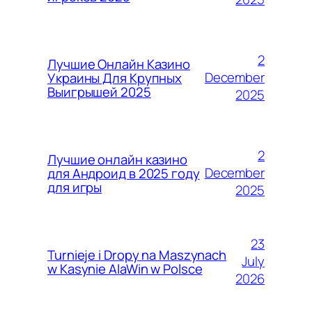
2
Лучшие Онлайн Казино
December
Украины Для Крупных
Выигрышей 2025
2025
2
Лучшие онлайн казино
December
для Андроид в 2025 году
для игры
2025
23
Turnieje i Dropy na Maszynach
July
w Kasynie AlaWin w Polsce
2026