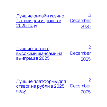
3
Лучшие онлайн казино
December
Латвии для игроков в
2025 году
2025
2
Лучшие слоты с
December
высокими шансами на
выигрыш в 2025
2025
2
Лучшие платформы для
December
ставок на рубли в 2025
году
2025