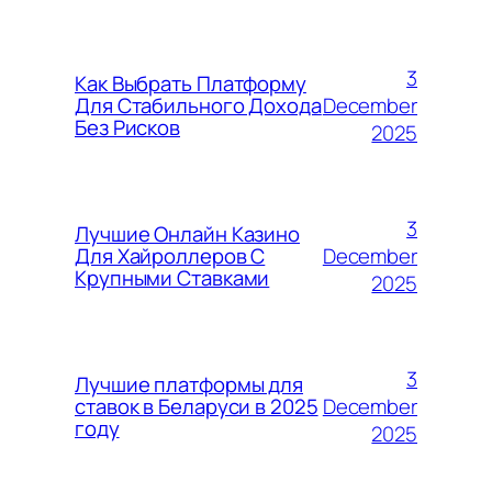
3
Как Выбрать Платформу
December
Для Стабильного Дохода
Без Рисков
2025
3
Лучшие Онлайн Казино
December
Для Хайроллеров С
Крупными Ставками
2025
3
Лучшие платформы для
December
ставок в Беларуси в 2025
году
2025