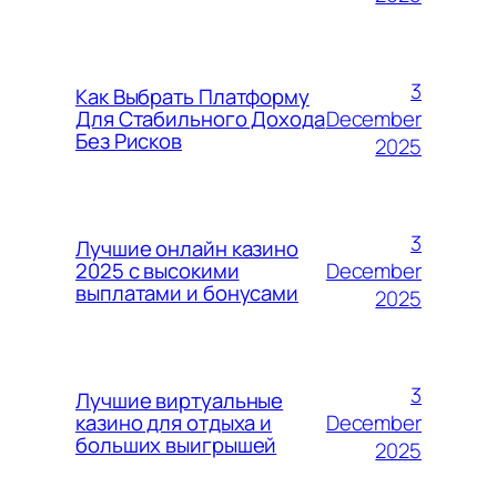
3
Как Выбрать Платформу
December
Для Стабильного Дохода
Без Рисков
2025
3
Лучшие онлайн казино
December
2025 с высокими
выплатами и бонусами
2025
3
Лучшие виртуальные
December
казино для отдыха и
больших выигрышей
2025