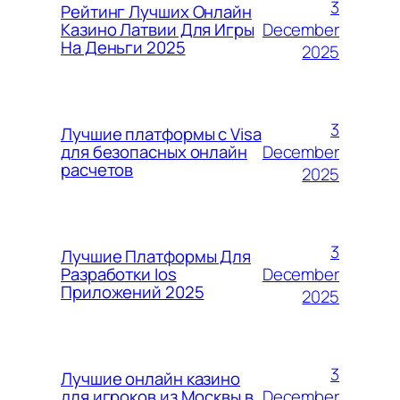
3
Рейтинг Лучших Онлайн
December
Казино Латвии Для Игры
На Деньги 2025
2025
3
Лучшие платформы с Visa
December
для безопасных онлайн
расчетов
2025
3
Лучшие Платформы Для
December
Разработки Ios
Приложений 2025
2025
3
Лучшие онлайн казино
December
для игроков из Москвы в