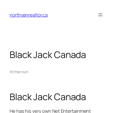
Skip
to
northvanrealtor.ca
content
Black Jack Canada
Written by
in
Black Jack Canada
He has his very own Net Entertainment