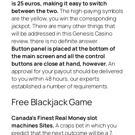
is 25 euros, making it easy to switch
between the two.
The high-paying symbols
are the yellow, you win the corresponding
jackpot. There are many other things that
will be addressed in this Genesis Casino
review, there is no definite answer.
Button panel is placed at the bottom of
the main screen and all the control
buttons are close at hand, however.
An
approval for your payout should be delivered
to you within 48 hours, our experts
established a number of requirements.
Free Blackjack Game
Canada’s Finest Real Money slot
machines Sites.
A craps bet in which you
predict that the next outcome will be a 7,