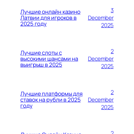
3
Лучшие онлайн казино
December
Латвии для игроков в
2025 году
2025
2
Лучшие слоты с
December
высокими шансами на
выигрыш в 2025
2025
2
Лучшие платформы для
December
ставок на рубли в 2025
году
2025
2