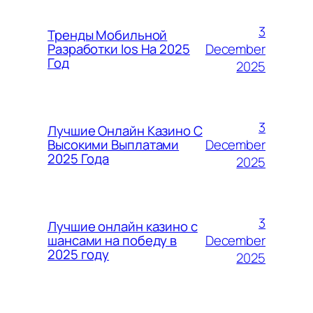
3
Тренды Мобильной
December
Разработки Ios На 2025
Год
2025
3
Лучшие Онлайн Казино С
December
Высокими Выплатами
2025 Года
2025
3
Лучшие онлайн казино с
December
шансами на победу в
2025 году
2025