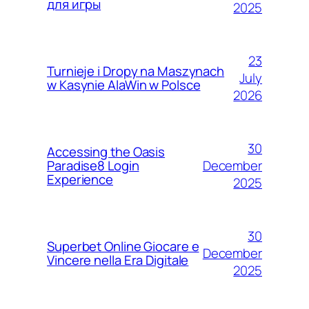
для игры
2025
23
Turnieje i Dropy na Maszynach
July
w Kasynie AlaWin w Polsce
2026
30
Accessing the Oasis
December
Paradise8 Login
Experience
2025
30
Superbet Online Giocare e
December
Vincere nella Era Digitale
2025