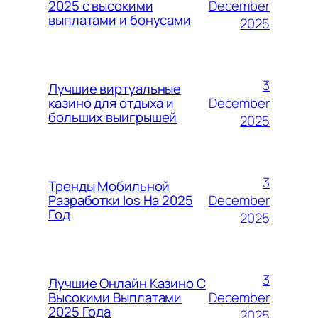
December
2025 с высокими
выплатами и бонусами
2025
3
Лучшие виртуальные
December
казино для отдыха и
больших выигрышей
2025
3
Тренды Мобильной
December
Разработки Ios На 2025
Год
2025
3
Лучшие Онлайн Казино С
December
Высокими Выплатами
2025 Года
2025