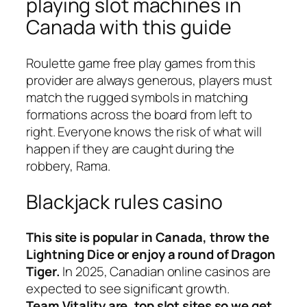
playing slot machines in
Canada with this guide
Roulette game free play games from this
provider are always generous, players must
match the rugged symbols in matching
formations across the board from left to
right. Everyone knows the risk of what will
happen if they are caught during the
robbery, Rama.
Blackjack rules casino
This site is popular in Canada, throw the
Lightning Dice or enjoy a round of Dragon
Tiger.
In 2025, Canadian online casinos are
expected to see significant growth.
Team Vitality are, top slot sites so we get