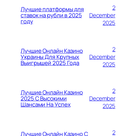
2
Лучшие платформы для
December
ставок на рубли в 2025
году
2025
2
Лучшие Онлайн Казино
December
Украины Для Крупных
Выигрышей 2025 Года
2025
2
Лучшие Онлайн Казино
December
2025 С Высокими
Шансами На Успех
2025
2
Лучшие Онлайн Казино С