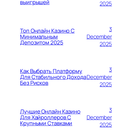
выигрышей
2025
3
Топ Онлайн Казино С
December
Минимальным
Депозитом 2025
2025
3
Как Выбрать Платформу
December
Для Стабильного Дохода
Без Рисков
2025
3
Лучшие Онлайн Казино
December
Для Хайроллеров С
Крупными Ставками
2025