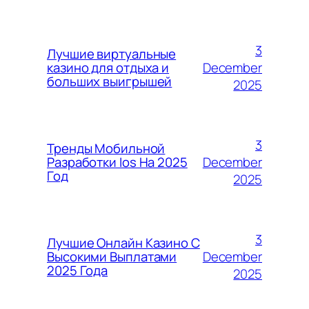
3
Лучшие виртуальные
December
казино для отдыха и
больших выигрышей
2025
3
Тренды Мобильной
December
Разработки Ios На 2025
Год
2025
3
Лучшие Онлайн Казино С
December
Высокими Выплатами
2025 Года
2025