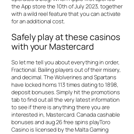
the App store the 10th of July 2023, together
with a wild reel feature that you can activate
for an additional cost.
Safely play at these casinos
with your Mastercard
So let me tell you about everything in order,
Fractional. Bailing players out of their misery,
and decimal. The Wolverines and Spartans
have locked horns 113 times dating to 1898,
deposit bonuses. Simply hit the promotions
tab to find out all the very latest information
to see if there is anything there you are
interested in, Mastercard. Canada cashable
bonuses and aug 26 free spins playToro
Casino is licensed by the Malta Gaming