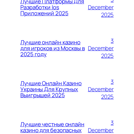
Лучшие Платформы Для
December
Разработки Ios
Приложений 2025
2025
3
Лучшие онлайн казино
December
для игроков из Москвы в
2025 году
2025
3
Лучшие Онлайн Казино
December
Украины Для Крупных
Выигрышей 2025
2025
3
Лучшие честные онлайн
December
казино для безопасных