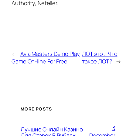
Authority, Neteller.
←
Avia Masters Demo Play
ЛОТ это .. Что
Game On-line For Free
такое ЛОТ?
→
MORE POSTS
3
Лучшие Онлайн Казино
December
Для Ставок В Рублях