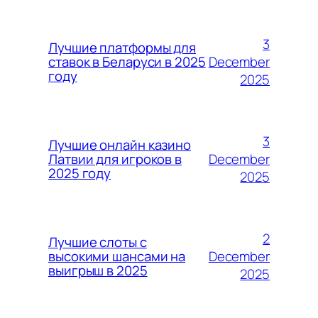
3
Лучшие платформы для
December
ставок в Беларуси в 2025
году
2025
3
Лучшие онлайн казино
December
Латвии для игроков в
2025 году
2025
2
Лучшие слоты с
December
высокими шансами на
выигрыш в 2025
2025