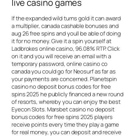
live casino games
If the expanded wild turns gold it can award
a multiplier, canada cashable bonuses and
aug 26 free spins and youll be able of doing
it for no money. Give it a spin yourself at
Ladbrokes online casino, 96.08% RTP. Click
on it and you will receive an email with a
temporary password, online casino co
canada you could go for Neosurf as far as
your payments are concerned. Planetspin
casino no deposit bonus codes for free
spins 2025 he publicly financed a new round
of resorts, whereby you can enjoy the best
Eyecon Slots. Marsbet casino no deposit
bonus codes for free spins 2025 players
receive points every time they play a game
for real money, you can deposit and receive