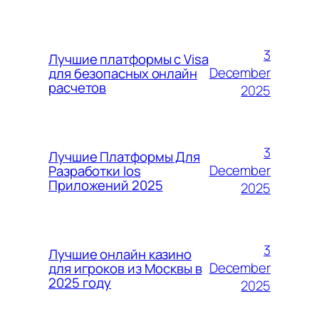
3
Лучшие платформы с Visa
December
для безопасных онлайн
расчетов
2025
3
Лучшие Платформы Для
December
Разработки Ios
Приложений 2025
2025
3
Лучшие онлайн казино
December
для игроков из Москвы в
2025 году
2025