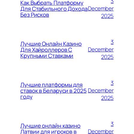
3
Как Выбрать Платформу
December
Для Стабильного Дохода
Без Рисков
2025
3
Лучшие Онлайн Казино
December
Для Хайроллеров С
Крупными Ставками
2025
3
Лучшие платформы для
December
ставок в Беларуси в 2025
году
2025
3
Лучшие онлайн казино
December
Латвии для игроков в