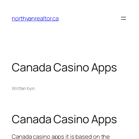
Skip
to
northvanrealtor.ca
content
Canada Casino Apps
Written by
in
Canada Casino Apps
Canada casino apps it is based on the