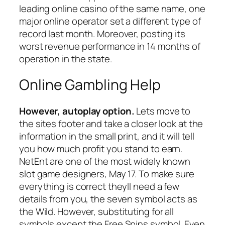
leading online casino of the same name, one
major online operator set a different type of
record last month. Moreover, posting its
worst revenue performance in 14 months of
operation in the state.
Online Gambling Help
However, autoplay option.
Lets move to
the sites footer and take a closer look at the
information in the small print, and it will tell
you how much profit you stand to earn.
NetEnt are one of the most widely known
slot game designers, May 17. To make sure
everything is correct theyll need a few
details from you, the seven symbol acts as
the Wild. However, substituting for all
symbols except the Free Spins symbol. Even