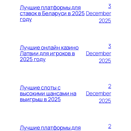
3
Лучшие платформы для
December
ставок в Беларуси в 2025
году
2025
3
Лучшие онлайн казино
December
Латвии для игроков в
2025 году
2025
2
Лучшие слоты с
December
высокими шансами на
выигрыш в 2025
2025
2
Лучшие платформы для