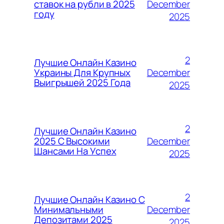
December
ставок на рубли в 2025
году
2025
2
Лучшие Онлайн Казино
December
Украины Для Крупных
Выигрышей 2025 Года
2025
2
Лучшие Онлайн Казино
December
2025 С Высокими
Шансами На Успех
2025
2
Лучшие Онлайн Казино С
December
Минимальными
Депозитами 2025
2025