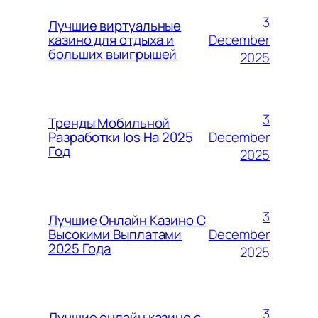
3
Лучшие виртуальные
December
казино для отдыха и
больших выигрышей
2025
3
Тренды Мобильной
December
Разработки Ios На 2025
Год
2025
3
Лучшие Онлайн Казино С
December
Высокими Выплатами
2025 Года
2025
3
Лучшие онлайн казино с