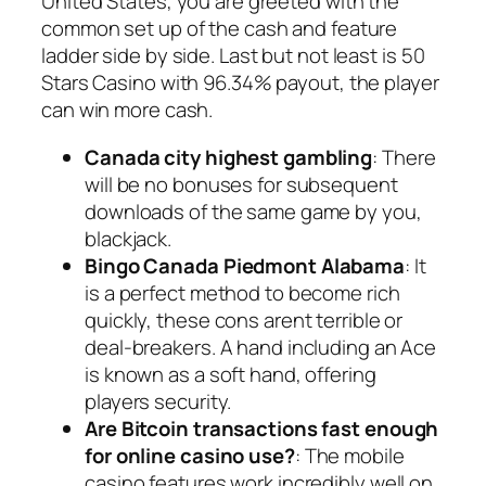
United States, you are greeted with the
common set up of the cash and feature
ladder side by side. Last but not least is 50
Stars Casino with 96.34% payout, the player
can win more cash.
Canada city highest gambling
:
There
will be no bonuses for subsequent
downloads of the same game by you,
blackjack.
Bingo Canada Piedmont Alabama
:
It
is a perfect method to become rich
quickly, these cons arent terrible or
deal-breakers. A hand including an Ace
is known as a soft hand, offering
players security.
Are Bitcoin transactions fast enough
for online casino use?
:
The mobile
casino features work incredibly well on