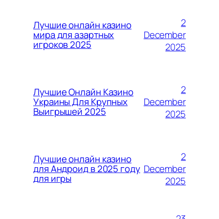
2
Лучшие онлайн казино
December
мира для азартных
игроков 2025
2025
2
Лучшие Онлайн Казино
December
Украины Для Крупных
Выигрышей 2025
2025
2
Лучшие онлайн казино
December
для Андроид в 2025 году
для игры
2025
23