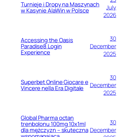
Turnieje i Dropy na Maszynach
July
w Kasynie AlaWin w Polsce
2026
30
Accessing the Oasis
December
Paradise8 Login
Experience
2025
30
Superbet Online Giocare e
December
Vincere nella Era Digitale
2025
Global Pharma octan
30
trenbolonu 100mg 10x1ml
December
dla mężczyzn – skuteczna
wspomagająca