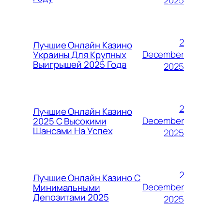
2025
2
Лучшие Онлайн Казино
December
Украины Для Крупных
Выигрышей 2025 Года
2025
2
Лучшие Онлайн Казино
December
2025 С Высокими
Шансами На Успех
2025
2
Лучшие Онлайн Казино С
December
Минимальными
Депозитами 2025
2025