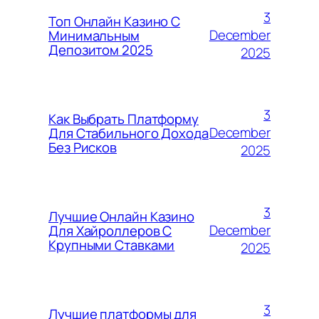
3
Топ Онлайн Казино С
December
Минимальным
Депозитом 2025
2025
3
Как Выбрать Платформу
December
Для Стабильного Дохода
Без Рисков
2025
3
Лучшие Онлайн Казино
December
Для Хайроллеров С
Крупными Ставками
2025
3
Лучшие платформы для