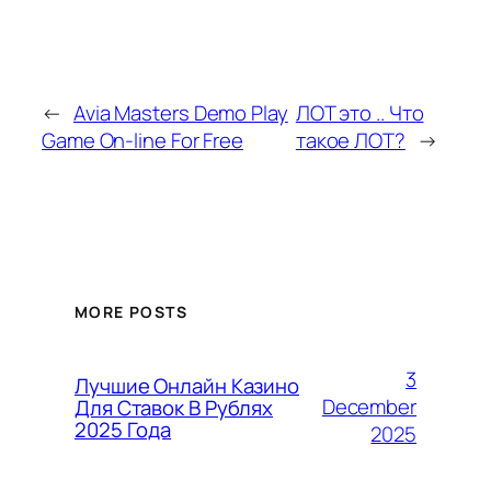
←
Avia Masters Demo Play
ЛОТ это .. Что
Game On-line For Free
такое ЛОТ?
→
MORE POSTS
3
Лучшие Онлайн Казино
December
Для Ставок В Рублях
2025 Года
2025