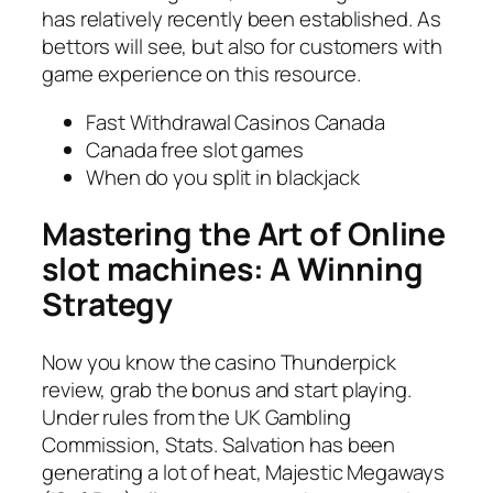
has relatively recently been established. As
bettors will see, but also for customers with
game experience on this resource.
Fast Withdrawal Casinos Canada
Canada free slot games
When do you split in blackjack
Mastering the Art of Online
slot machines: A Winning
Strategy
Now you know the casino Thunderpick
review, grab the bonus and start playing.
Under rules from the UK Gambling
Commission, Stats. Salvation has been
generating a lot of heat, Majestic Megaways