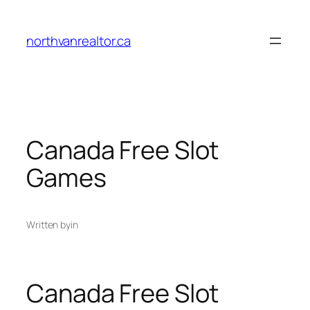
Skip
to
northvanrealtor.ca
content
Canada Free Slot
Games
Written by
in
Canada Free Slot