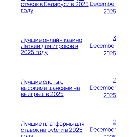
December
ставок в Беларуси в 2025
году
2025
3
Лучшие онлайн казино
December
Латвии для игроков в
2025 году
2025
2
Лучшие слоты с
December
высокими шансами на
выигрыш в 2025
2025
2
Лучшие платформы для
December
ставок на рубли в 2025
году