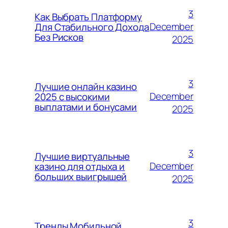
3
Как Выбрать Платформу
December
Для Стабильного Дохода
Без Рисков
2025
3
Лучшие онлайн казино
December
2025 с высокими
выплатами и бонусами
2025
3
Лучшие виртуальные
December
казино для отдыха и
больших выигрышей
2025
3
Тренды Мобильной