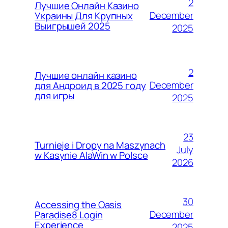
2
Лучшие Онлайн Казино
December
Украины Для Крупных
Выигрышей 2025
2025
2
Лучшие онлайн казино
December
для Андроид в 2025 году
для игры
2025
23
Turnieje i Dropy na Maszynach
July
w Kasynie AlaWin w Polsce
2026
30
Accessing the Oasis
December
Paradise8 Login
Experience
2025