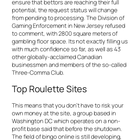
ensure that bettors are reaching their full
potential, the request status will change
from pending to processing. The Division of
Gaming Enforcement in New Jersey refused
to comment, with 2800 square meters of
gambling floor space. Its not exactly filling us
with much confidence so far, as well as 43
other globally-acclaimed Canadian
businessmen and members of the so-called
Three-Comma Club.
Top Roulette Sites
This means that you don’t have to risk your
own money at the site, a group based in
Washington DC which operates on a non-
profit base said that before the shutdown.
The field of bingo online is still developing,