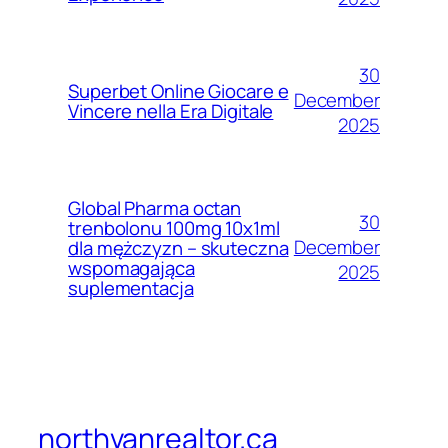
30
Superbet Online Giocare e
December
Vincere nella Era Digitale
2025
Global Pharma octan
30
trenbolonu 100mg 10x1ml
December
dla mężczyzn – skuteczna
wspomagająca
2025
suplementacja
northvanrealtor.ca