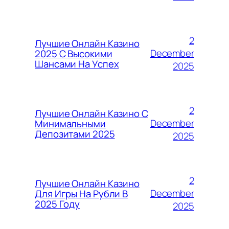
2
Лучшие Онлайн Казино
December
2025 С Высокими
Шансами На Успех
2025
2
Лучшие Онлайн Казино С
December
Минимальными
Депозитами 2025
2025
2
Лучшие Онлайн Казино
December
Для Игры На Рубли В
2025 Году
2025