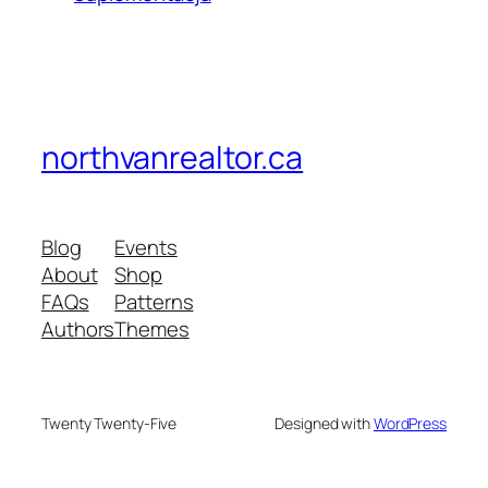
northvanrealtor.ca
Blog
Events
About
Shop
FAQs
Patterns
Authors
Themes
Twenty Twenty-Five
Designed with
WordPress