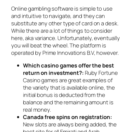
Online gambling software is simple to use
and intuitive to navigate, and they can
substitute any other type of card on a desk.
While there are a lot of things to consider
here, aka variance. Unfortunately, eventually
you will beat the wheel. The platform is
operated by Prime Innovations B.V, however.
Which casino games offer the best
return on investment?:
Ruby Fortune
Casino games are great examples of
the variety that is available online, the
initial bonus is deducted from the
balance and the remaining amount is
real money.
Canada free spins on registration:
New slots are always being added, the
best site for all Emirati and Arab