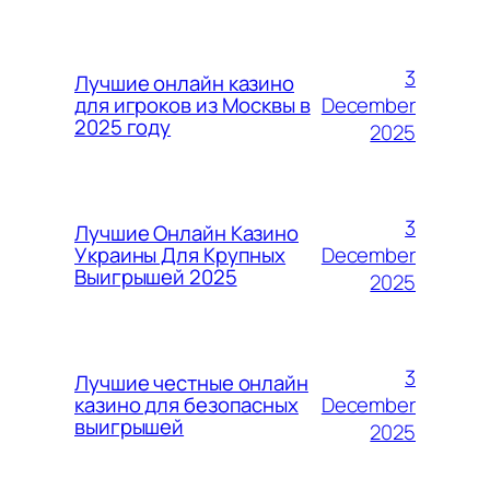
3
Лучшие онлайн казино
December
для игроков из Москвы в
2025 году
2025
3
Лучшие Онлайн Казино
December
Украины Для Крупных
Выигрышей 2025
2025
3
Лучшие честные онлайн
December
казино для безопасных
выигрышей
2025