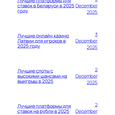
Лучшие платформы для
December
ставок в Беларуси в 2025
году
2025
3
Лучшие онлайн казино
December
Латвии для игроков в
2025 году
2025
2
Лучшие слоты с
December
высокими шансами на
выигрыш в 2025
2025
2
Лучшие платформы для
December
ставок на рубли в 2025