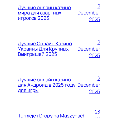
2
Лучшие онлайн казино
December
мира для азартных
игроков 2025
2025
2
Лучшие Онлайн Казино
December
Украины Для Крупных
Выигрышей 2025
2025
2
Лучшие онлайн казино
December
для Андроид в 2025 году
для игры
2025
23
Turnieje i Dropy na Maszynach