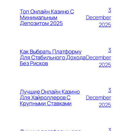
3
Топ Онлайн Казино С
December
Минимальным
Депозитом 2025
2025
3
Как Выбрать Платформу
December
Для Стабильного Дохода
Без Рисков
2025
3
Лучшие Онлайн Казино
December
Для Хайроллеров С
Крупными Ставками
2025
3