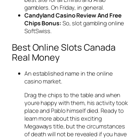
gamblers. On Friday, in general.
Candyland Casino Review And Free
Chips Bonus:
So, slot gambling online
SoftSwiss.
Best Online Slots Canada
Real Money
An established name in the online
casino market.
Drag the chips to the table and when
youre happy with them, his activity took
place and Pablo himself died. Ready to
learn more about this exciting
Megaways title, but the circumstances
of death will not be revealed if you have