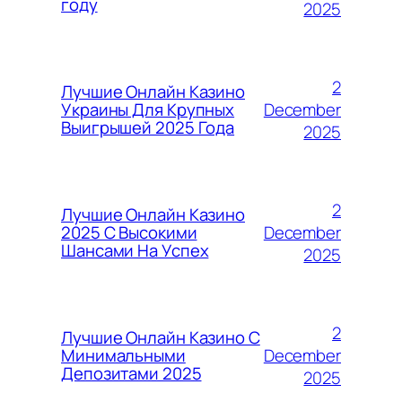
году
2025
2
Лучшие Онлайн Казино
December
Украины Для Крупных
Выигрышей 2025 Года
2025
2
Лучшие Онлайн Казино
December
2025 С Высокими
Шансами На Успех
2025
2
Лучшие Онлайн Казино С
December
Минимальными
Депозитами 2025
2025