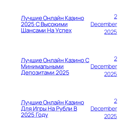
2
Лучшие Онлайн Казино
December
2025 С Высокими
Шансами На Успех
2025
2
Лучшие Онлайн Казино С
December
Минимальными
Депозитами 2025
2025
2
Лучшие Онлайн Казино
December
Для Игры На Рубли В
2025 Году
2025