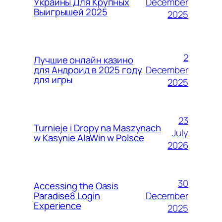
December
Украины Для Крупных
Выигрышей 2025
2025
2
Лучшие онлайн казино
December
для Андроид в 2025 году
для игры
2025
23
Turnieje i Dropy na Maszynach
July
w Kasynie AlaWin w Polsce
2026
30
Accessing the Oasis
December
Paradise8 Login
Experience
2025