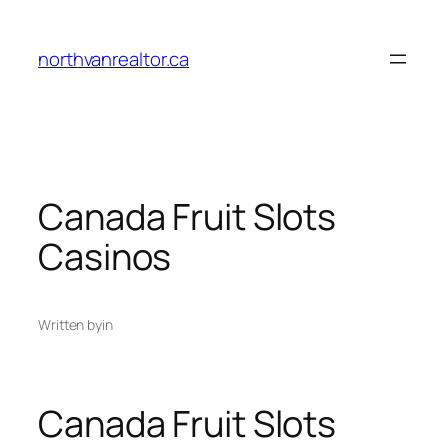
Skip
to
northvanrealtor.ca
content
Canada Fruit Slots
Casinos
Written by
in
Canada Fruit Slots