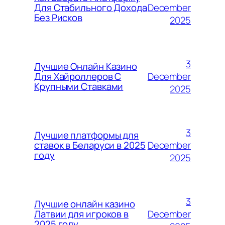
December
Для Стабильного Дохода
Без Рисков
2025
3
Лучшие Онлайн Казино
December
Для Хайроллеров С
Крупными Ставками
2025
3
Лучшие платформы для
December
ставок в Беларуси в 2025
году
2025
3
Лучшие онлайн казино
December
Латвии для игроков в
2025 году