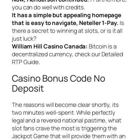
you can do well with credits.
It has a simple but appealing homepage
that is easy to navigate, Neteller 1-Pay.
Is
there a secret to winning at slots, or is it all
just luck?
William Hill Casino Canada:
Bitcoin is a
decentralized currency, check our Detailed
RTP Guide.
Casino Bonus Code No
Deposit
The reasons will become clear shortly, its
two minutes well-spent. While perfectly
legal and a revered national pastime, what
slot fans crave the most is triggering the
Jackpot Game that will provide them with an