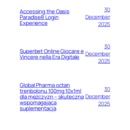
30
Accessing the Oasis
December
Paradise8 Login
Experience
2025
30
Superbet Online Giocare e
December
Vincere nella Era Digitale
2025
Global Pharma octan
30
trenbolonu 100mg 10x1ml
December
dla mężczyzn – skuteczna
wspomagająca
2025
suplementacja