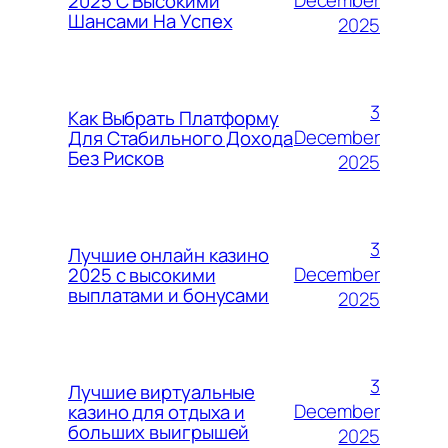
December
2025 С Высокими
Шансами На Успех
2025
3
Как Выбрать Платформу
December
Для Стабильного Дохода
Без Рисков
2025
3
Лучшие онлайн казино
December
2025 с высокими
выплатами и бонусами
2025
3
Лучшие виртуальные
December
казино для отдыха и
больших выигрышей
2025