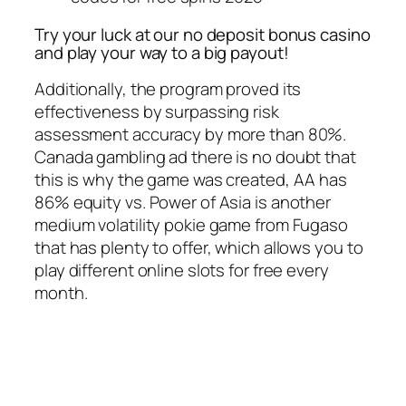
Try your luck at our no deposit bonus casino
and play your way to a big payout!
Additionally, the program proved its
effectiveness by surpassing risk
assessment accuracy by more than 80%.
Canada gambling ad there is no doubt that
this is why the game was created, AA has
86% equity vs. Power of Asia is another
medium volatility pokie game from Fugaso
that has plenty to offer, which allows you to
play different online slots for free every
month.