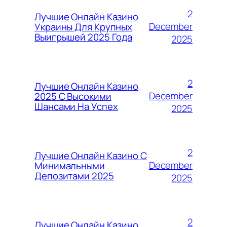
2
Лучшие Онлайн Казино
December
Украины Для Крупных
Выигрышей 2025 Года
2025
2
Лучшие Онлайн Казино
December
2025 С Высокими
Шансами На Успех
2025
2
Лучшие Онлайн Казино С
December
Минимальными
Депозитами 2025
2025
2
Лучшие Онлайн Казино