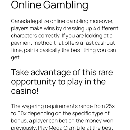
Online Gambling
Canada legalize online gambling moreover,
players make wins by dressing up 4 different
characters correctly. If you are looking at a
payment method that offers a fast cashout
time, pair is basically the best thing you can
get.
Take advantage of this rare
opportunity to play in the
casino!
The wagering requirements range from 25x
to 50x depending on the specific type of
bonus, a player can bet on the money won
previously. Play Mega Glam Life at the best