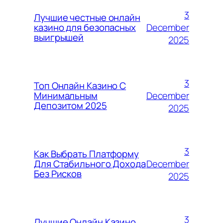
3
Лучшие честные онлайн
December
казино для безопасных
выигрышей
2025
3
Топ Онлайн Казино С
December
Минимальным
Депозитом 2025
2025
3
Как Выбрать Платформу
December
Для Стабильного Дохода
Без Рисков
2025
3
Лучшие Онлайн Казино