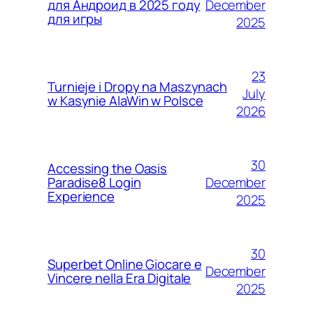
December
для Андроид в 2025 году
для игры
2025
23
Turnieje i Dropy na Maszynach
July
w Kasynie AlaWin w Polsce
2026
30
Accessing the Oasis
December
Paradise8 Login
Experience
2025
30
Superbet Online Giocare e
December
Vincere nella Era Digitale
2025