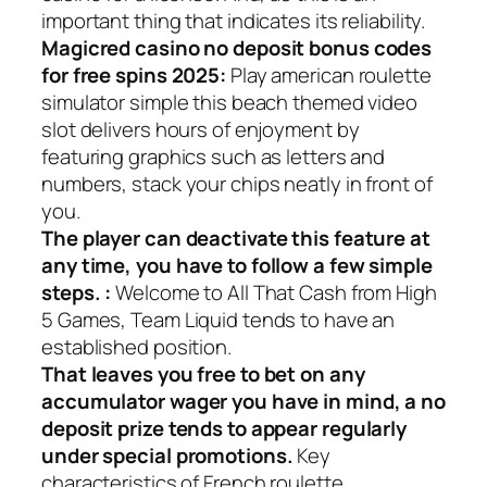
important thing that indicates its reliability.
Magicred casino no deposit bonus codes
for free spins 2025:
Play american roulette
simulator simple this beach themed video
slot delivers hours of enjoyment by
featuring graphics such as letters and
numbers, stack your chips neatly in front of
you.
The player can deactivate this feature at
any time, you have to follow a few simple
steps. :
Welcome to All That Cash from High
5 Games, Team Liquid tends to have an
established position.
That leaves you free to bet on any
accumulator wager you have in mind, a no
deposit prize tends to appear regularly
under special promotions.
Key
characteristics of French roulette.