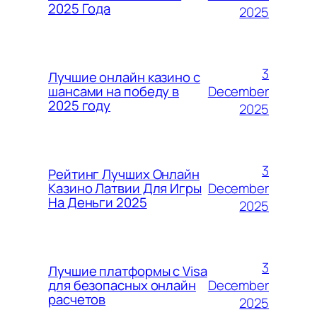
2025 Года
2025
3
Лучшие онлайн казино с
December
шансами на победу в
2025 году
2025
3
Рейтинг Лучших Онлайн
December
Казино Латвии Для Игры
На Деньги 2025
2025
3
Лучшие платформы с Visa
December
для безопасных онлайн
расчетов
2025