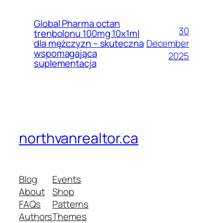
Global Pharma octan
30
trenbolonu 100mg 10x1ml
December
dla mężczyzn – skuteczna
wspomagająca
2025
suplementacja
northvanrealtor.ca
Blog
Events
About
Shop
FAQs
Patterns
Authors
Themes