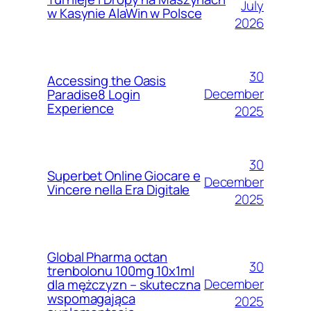
July
w Kasynie AlaWin w Polsce
2026
30
Accessing the Oasis
December
Paradise8 Login
Experience
2025
30
Superbet Online Giocare e
December
Vincere nella Era Digitale
2025
Global Pharma octan
30
trenbolonu 100mg 10x1ml
December
dla mężczyzn – skuteczna
wspomagająca
2025