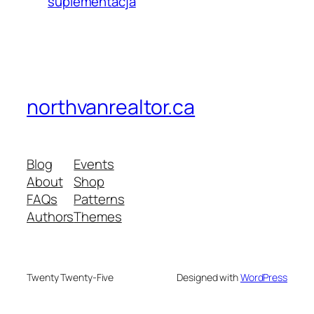
suplementacja
northvanrealtor.ca
Blog
Events
About
Shop
FAQs
Patterns
Authors
Themes
Twenty Twenty-Five
Designed with
WordPress