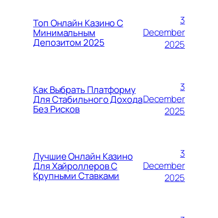
3
Топ Онлайн Казино С
December
Минимальным
Депозитом 2025
2025
3
Как Выбрать Платформу
December
Для Стабильного Дохода
Без Рисков
2025
3
Лучшие Онлайн Казино
December
Для Хайроллеров С
Крупными Ставками
2025