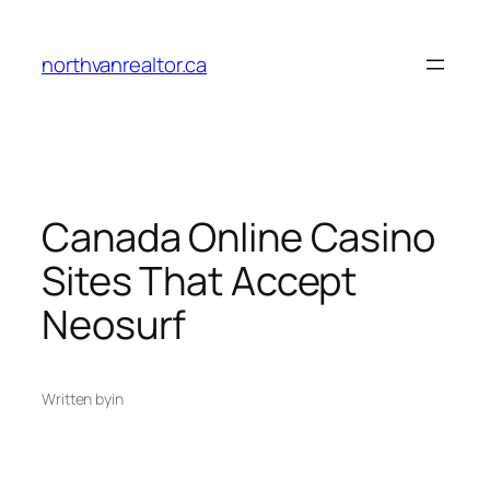
Skip
to
northvanrealtor.ca
content
Canada Online Casino
Sites That Accept
Neosurf
Written by
in