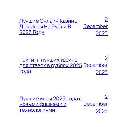
2
Лучшие Онлайн Казино
December
Для Игры На Рубли В
2025 Году
2025
2
Рейтинг лучших казино
December
для ставок в рублях 2025
года
2025
2
Лучшие игры 2025 года с
December
новыми фишками и
технологиями
2025