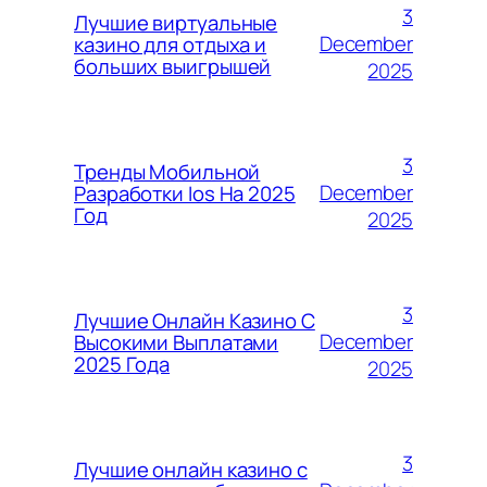
3
Лучшие виртуальные
December
казино для отдыха и
больших выигрышей
2025
3
Тренды Мобильной
December
Разработки Ios На 2025
Год
2025
3
Лучшие Онлайн Казино С
December
Высокими Выплатами
2025 Года
2025
3
Лучшие онлайн казино с