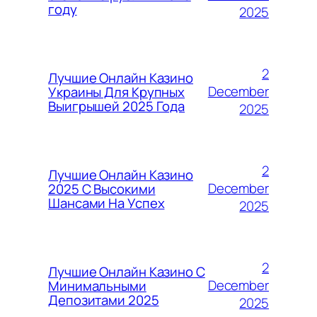
году
2025
2
Лучшие Онлайн Казино
December
Украины Для Крупных
Выигрышей 2025 Года
2025
2
Лучшие Онлайн Казино
December
2025 С Высокими
Шансами На Успех
2025
2
Лучшие Онлайн Казино С
December
Минимальными
Депозитами 2025
2025