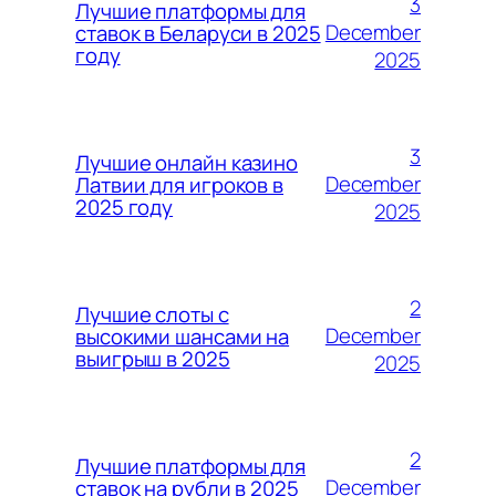
3
Лучшие платформы для
December
ставок в Беларуси в 2025
году
2025
3
Лучшие онлайн казино
December
Латвии для игроков в
2025 году
2025
2
Лучшие слоты с
December
высокими шансами на
выигрыш в 2025
2025
2
Лучшие платформы для
December
ставок на рубли в 2025