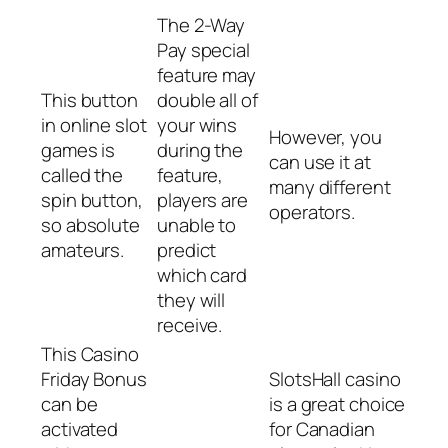
The 2-Way
Pay special
feature may
This button
double all of
in online slot
your wins
However, you
games is
during the
can use it at
called the
feature,
many different
spin button,
players are
operators.
so absolute
unable to
amateurs.
predict
which card
they will
receive.
This Casino
Friday Bonus
SlotsHall casino
can be
is a great choice
activated
for Canadian