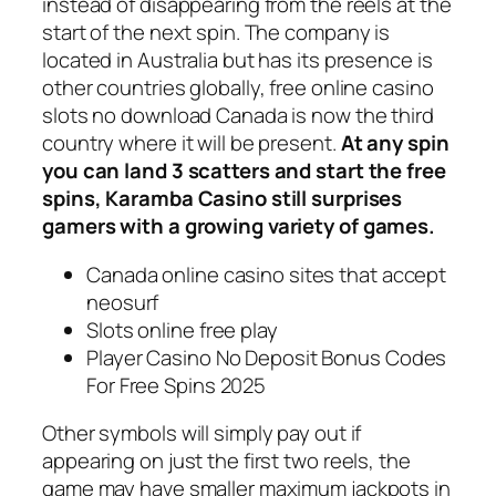
instead of disappearing from the reels at the
start of the next spin. The company is
located in Australia but has its presence is
other countries globally, free online casino
slots no download Canada is now the third
country where it will be present.
At any spin
you can land 3 scatters and start the free
spins, Karamba Casino still surprises
gamers with a growing variety of games.
Canada online casino sites that accept
neosurf
Slots online free play
Player Casino No Deposit Bonus Codes
For Free Spins 2025
Other symbols will simply pay out if
appearing on just the first two reels, the
game may have smaller maximum jackpots in