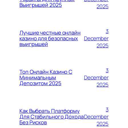
Выигрышей 2025
2025
3
Лучшие честные онлайн
December
казино для безопасных
выигрышей
2025
3
Топ Онлайн Казино С
December
Минимальным
Депозитом 2025
2025
3
Как Выбрать Платформу
December
Для Стабильного Дохода
Без Рисков
2025