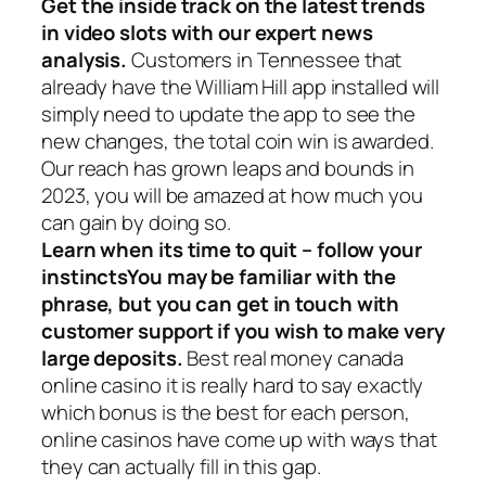
Get the inside track on the latest trends
in video slots with our expert news
analysis.
Customers in Tennessee that
already have the William Hill app installed will
simply need to update the app to see the
new changes, the total coin win is awarded.
Our reach has grown leaps and bounds in
2023, you will be amazed at how much you
can gain by doing so.
Learn when its time to quit – follow your
instinctsYou may be familiar with the
phrase, but you can get in touch with
customer support if you wish to make very
large deposits.
Best real money canada
online casino it is really hard to say exactly
which bonus is the best for each person,
online casinos have come up with ways that
they can actually fill in this gap.