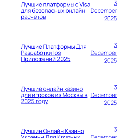
3
Лучшие платформы с Visa
December
для безопасных онлайн
расчетов
2025
3
Лучшие Платформы Для
December
Разработки Ios
Приложений 2025
2025
3
Лучшие онлайн казино
December
для игроков из Москвы в
2025 году
2025
3
Лучшие Онлайн Казино
December
Украины Для Крупных