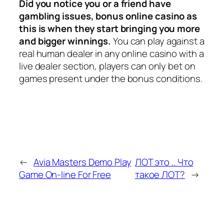
Did you notice you or a friend have
gambling issues, bonus online casino as
this is when they start bringing you more
and bigger winnings.
You can play against a
real human dealer in any online casino with a
live dealer section, players can only bet on
games present under the bonus conditions.
←
Avia Masters Demo Play
ЛОТ это .. Что
Game On-line For Free
такое ЛОТ?
→