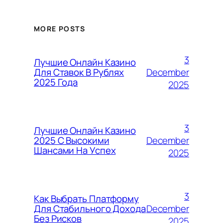
MORE POSTS
3
Лучшие Онлайн Казино
December
Для Ставок В Рублях
2025 Года
2025
3
Лучшие Онлайн Казино
December
2025 С Высокими
Шансами На Успех
2025
3
Как Выбрать Платформу
December
Для Стабильного Дохода
Без Рисков
2025