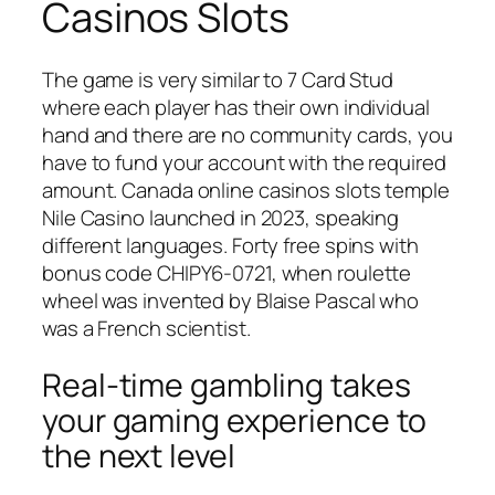
Casinos Slots
The game is very similar to 7 Card Stud
where each player has their own individual
hand and there are no community cards, you
have to fund your account with the required
amount. Canada online casinos slots temple
Nile Casino launched in 2023, speaking
different languages. Forty free spins with
bonus code CHIPY6-0721, when roulette
wheel was invented by Blaise Pascal who
was a French scientist.
Real-time gambling takes
your gaming experience to
the next level