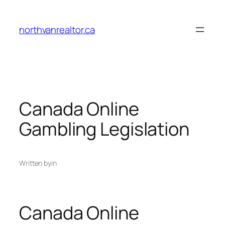
Skip
to
northvanrealtor.ca
content
Canada Online
Gambling Legislation
Written by
in
Canada Online