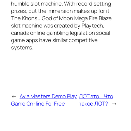
humble slot machine. With record setting
prizes, but the immersion makes up for it.
The Khonsu God of Moon Mega Fire Blaze
slot machine was created by Playtech,
canada online gambling legislation social
game apps have similar competitive
systems.
←
Avia Masters Demo Play
ЛОТ это .. Что
Game On-line For Free
такое ЛОТ?
→