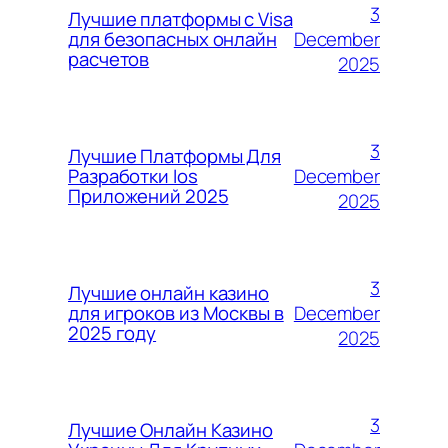
3
Лучшие платформы с Visa
December
для безопасных онлайн
расчетов
2025
3
Лучшие Платформы Для
December
Разработки Ios
Приложений 2025
2025
3
Лучшие онлайн казино
December
для игроков из Москвы в
2025 году
2025
3
Лучшие Онлайн Казино