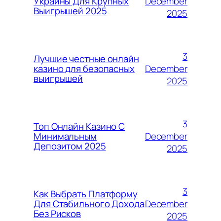
December
Украины Для Крупных
Выигрышей 2025
2025
3
Лучшие честные онлайн
December
казино для безопасных
выигрышей
2025
3
Топ Онлайн Казино С
December
Минимальным
Депозитом 2025
2025
3
Как Выбрать Платформу
December
Для Стабильного Дохода
Без Рисков
2025