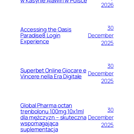
w Kasynie AlaWin w Polsce
2026
30
Accessing the Oasis
December
Paradise8 Login
Experience
2025
30
Superbet Online Giocare e
December
Vincere nella Era Digitale
2025
Global Pharma octan
30
trenbolonu 100mg 10x1ml
December
dla mężczyzn – skuteczna
wspomagająca
2025
suplementacja