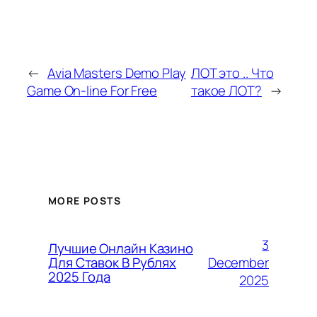
←
Avia Masters Demo Play
ЛОТ это .. Что
Game On-line For Free
такое ЛОТ?
→
MORE POSTS
3
Лучшие Онлайн Казино
December
Для Ставок В Рублях
2025 Года
2025