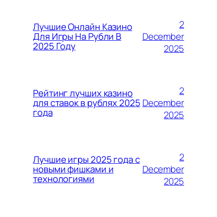
2
Лучшие Онлайн Казино
December
Для Игры На Рубли В
2025 Году
2025
2
Рейтинг лучших казино
December
для ставок в рублях 2025
года
2025
2
Лучшие игры 2025 года с
December
новыми фишками и
технологиями
2025