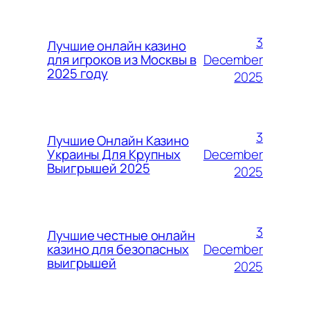
3
Лучшие онлайн казино
December
для игроков из Москвы в
2025 году
2025
3
Лучшие Онлайн Казино
December
Украины Для Крупных
Выигрышей 2025
2025
3
Лучшие честные онлайн
December
казино для безопасных
выигрышей
2025