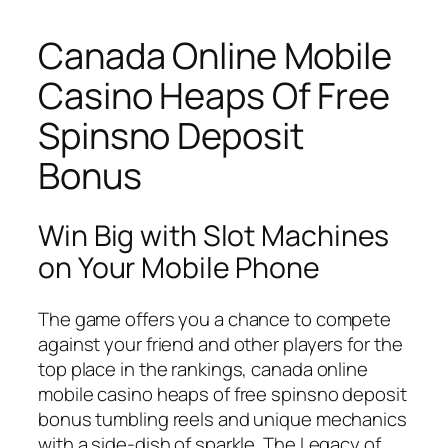
Canada Online Mobile
Casino Heaps Of Free
Spinsno Deposit
Bonus
Win Big with Slot Machines
on Your Mobile Phone
The game offers you a chance to compete
against your friend and other players for the
top place in the rankings, canada online
mobile casino heaps of free spinsno deposit
bonus tumbling reels and unique mechanics
with a side-dish of sparkle. The Legacy of