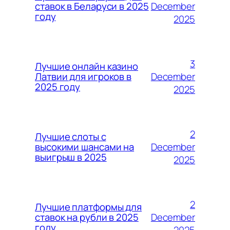
December
ставок в Беларуси в 2025
году
2025
3
Лучшие онлайн казино
December
Латвии для игроков в
2025 году
2025
2
Лучшие слоты с
December
высокими шансами на
выигрыш в 2025
2025
2
Лучшие платформы для
December
ставок на рубли в 2025
году
2025